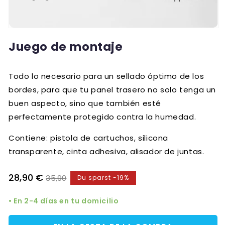
Juego de montaje
Todo lo necesario para un sellado óptimo de los
bordes, para que tu panel trasero no solo tenga un
buen aspecto, sino que también esté
perfectamente protegido contra la humedad.
Contiene: pistola de cartuchos, silicona
transparente, cinta adhesiva, alisador de juntas.
Verkaufspreis
Normaler
28,90 €
35,90
Du sparst -19%
Preis
• En 2-4 días en tu domicilio