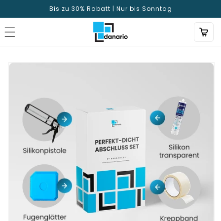
Directamente
Bis zu 30% Rabatt | Nur bis Sonntag
al contenido
Ir a la
información
del
producto