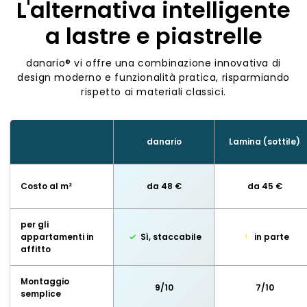
L'alternativa intelligente
a lastre e piastrelle
danario® vi offre una combinazione innovativa di
design moderno e funzionalità pratica, risparmiando
rispetto ai materiali classici.
danario
Lamina (sottile)
Costo al m²
da 48 €
da 45 €
per gli
appartamenti in
Sì, staccabile
in parte
affitto
Montaggio
9/10
7/10
semplice