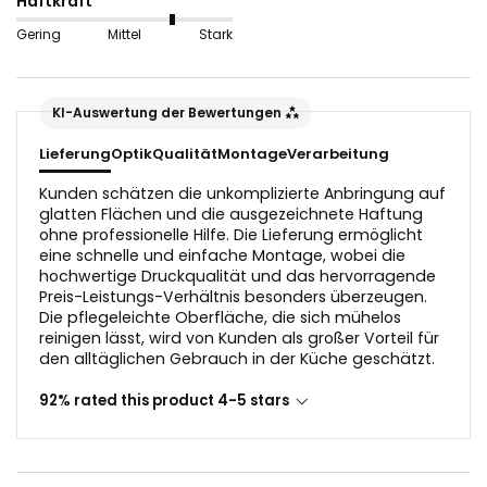
Haftkraft
ondulate o trucioli di legno non sono adatti in questo
Gering
Mittel
Stark
caso, poiché interferirebbero con la riflessione della
luce nell'aspetto del vetro.
KI-Auswertung der Bewertungen
Prima dell'applicazione, il substrato deve essere privo
di polvere e grasso.
Lieferung
Optik
Qualität
Montage
Verarbeitung
Kunden schätzen die unkomplizierte Anbringung auf
glatten Flächen und die ausgezeichnete Haftung
ohne professionelle Hilfe. Die Lieferung ermöglicht
eine schnelle und einfache Montage, wobei die
hochwertige Druckqualität und das hervorragende
Preis-Leistungs-Verhältnis besonders überzeugen.
Die pflegeleichte Oberfläche, die sich mühelos
reinigen lässt, wird von Kunden als großer Vorteil für
den alltäglichen Gebrauch in der Küche geschätzt.
92% rated this product 4-5 stars