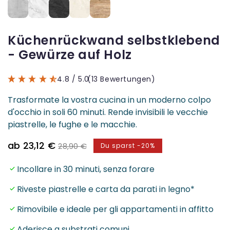
Küchenrückwand selbstklebend
- Gewürze auf Holz
4.8
/ 5.0
(13 Bewertungen)
Trasformate la vostra cucina in un moderno colpo
d'occhio in soli 60 minuti. Rende invisibili le vecchie
piastrelle, le fughe e le macchie.
Verkaufspreis
Normaler
ab 23,12 €
28,90 €
Du sparst -20%
Preis
Incollare in 30 minuti, senza forare
Riveste piastrelle e carta da parati in legno*
Rimovibile e ideale per gli appartamenti in affitto
Aderisce a substrati comuni