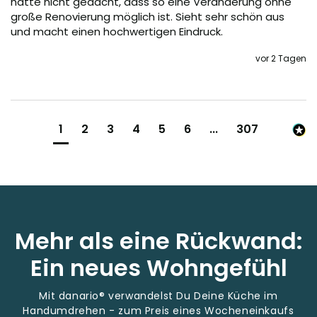
hätte nicht gedacht, dass so eine Veränderung ohne 
große Renovierung möglich ist. Sieht sehr schön aus 
und macht einen hochwertigen Eindruck.
vor 2 Tagen
1
2
3
4
5
6
...
307
Mehr als eine Rückwand:
Ein neues Wohngefühl
Mit danario® verwandelst Du Deine Küche im
Handumdrehen - zum Preis eines Wocheneinkaufs