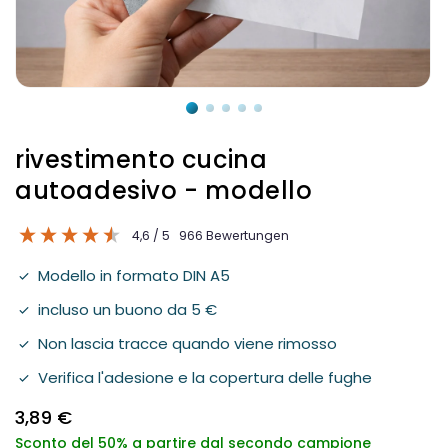
Aprire
Ap
il
il
media
me
1
2
rivestimento cucina
in
in
Modal
mo
autoadesivo - modello
mo
4,6 / 5
966
Bewertungen
Modello in formato DIN A5
incluso un buono da 5 €
Non lascia tracce quando viene rimosso
Verifica l'adesione e la copertura delle fughe
3,89 €
Verkaufspreis
Normaler
Sconto del 50% a partire dal secondo campione
Preis