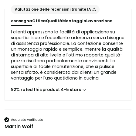
risultati ottimali. Piastrelle ondulate o trucioli di legno non
sono adatti in questo caso, poiché interferirebbero con la
Valutazione delle recensioni tramite IA
riflessione della luce nell'aspetto del vetro.
consegna
Ottica
Qualità
Montaggio
Lavorazione
Prima dell'applicazione, il substrato deve essere privo di
I clienti apprezzano la facilità di applicazione su
polvere e grasso.
superfici lisce e l'eccellente aderenza senza bisogno
di assistenza professionale. La confezione consente
un montaggio rapido e semplice, mentre la qualità
di stampa di alto livello e l'ottimo rapporto qualità-
prezzo risultano particolarmente convincenti. La
superficie di facile manutenzione, che si pulisce
senza sforzo, è considerata dai clienti un grande
vantaggio per l'uso quotidiano in cucina.
92% rated this product 4-5 stars
Acquisto verificato
Martin Wolf