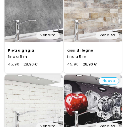
Vendita
Vendita
Pietra grigia
assi di legno
fino a 5 m
fino a 5 m
Normaler
45,90
Verkaufspreis
28,90 €
Normaler
45,90
Verkaufspreis
28,90 €
Preis
Preis
Nuovo
Vendita
Vendita