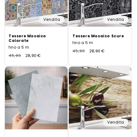
Vendita
Vendita
Tessere Mosaico
Tessere Mosaico Scure
Colorate
fino a 5 m
fino a 5 m
Normaler
45,90
Verkaufspreis
28,90 €
Normaler
45,90
Verkaufspreis
28,90 €
Preis
Preis
Vendita