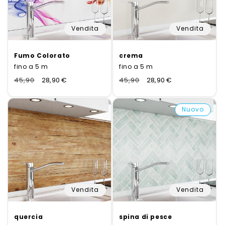
Vendita
Vendita
Fumo Colorato
crema
fino a 5 m
fino a 5 m
Normaler
45,90
Verkaufspreis
28,90 €
Normaler
45,90
Verkaufspreis
28,90 €
Preis
Preis
Nuovo
Vendita
Vendita
quercia
spina di pesce