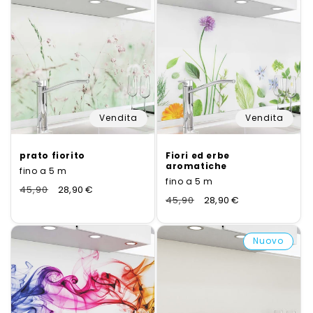
Vendita
Vendita
prato fiorito
Fiori ed erbe
aromatiche
fino a 5 m
fino a 5 m
Normaler
45,90
Verkaufspreis
28,90 €
Normaler
45,90
Verkaufspreis
28,90 €
Preis
Preis
Nuovo