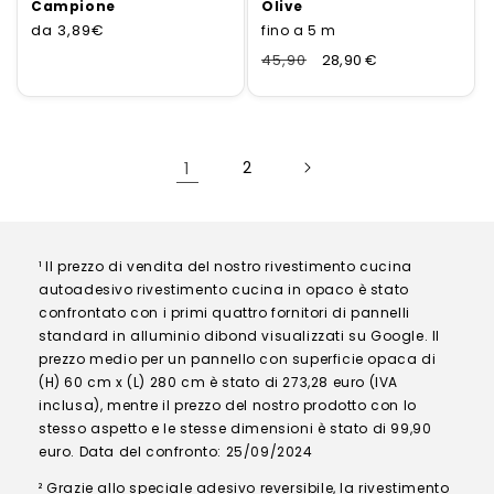
Campione
Olive
da
Prezzo
3,89€
fino a 5 m
normale
Normaler
45,90
Verkaufspreis
28,90 €
Preis
1
2
¹ Il prezzo di vendita del nostro rivestimento cucina
autoadesivo rivestimento cucina in opaco è stato
confrontato con i primi quattro fornitori di pannelli
standard in alluminio dibond visualizzati su Google. Il
prezzo medio per un pannello con superficie opaca di
(H) 60 cm x (L) 280 cm è stato di 273,28 euro (IVA
inclusa), mentre il prezzo del nostro prodotto con lo
stesso aspetto e le stesse dimensioni è stato di 99,90
euro. Data del confronto: 25/09/2024
² Grazie allo speciale adesivo reversibile, la rivestimento