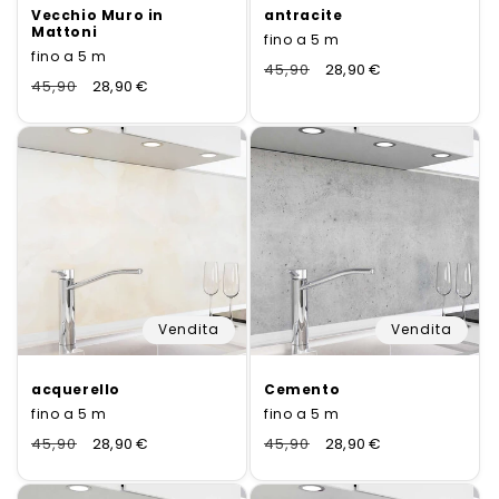
a
Vecchio Muro in
antracite
:
Mattoni
fino a 5 m
fino a 5 m
Normaler
45,90
Verkaufspreis
28,90 €
Normaler
45,90
Verkaufspreis
28,90 €
Preis
Preis
Vendita
Vendita
acquerello
Cemento
fino a 5 m
fino a 5 m
Normaler
45,90
Verkaufspreis
28,90 €
Normaler
45,90
Verkaufspreis
28,90 €
Preis
Preis