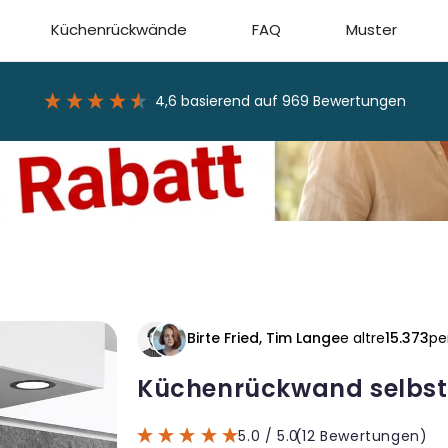
Küchenrückwände
FAQ
Muster
4,6
basierend auf
969
Bewertungen
Birte Fried, Tim Lange
e altre
15.373
pe
Küchenrückwand selbstk
5.0
/ 5.0
(12 Bewertungen)