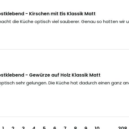
tklebend - Kirschen mit Eis Klassik Matt
acht die Küche optisch viel sauberer. Genau so hatten wir u
tklebend - Gewürze auf Holz Klassik Matt
 optisch sehr gelungen. Die Küche hat dadurch einen ganz a
1
2
3
4
5
6
7
8
9
10
...
308