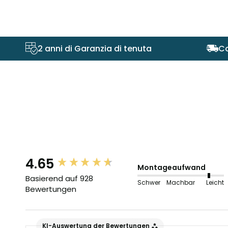
2 anni di Garanzia di tenuta
Co
4.65
New content loaded
Montageaufwand
Basierend auf 928
Schwer
Machbar
Leicht
Bewertungen
KI-Auswertung der Bewertungen