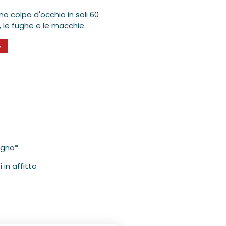
o colpo d'occhio in soli 60
e, le fughe e le macchie.
%
legno*
 in affitto
Medien
3
in
Modal