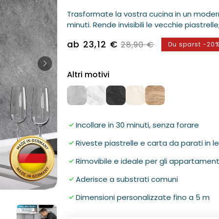
Trasformate la vostra cucina in un modern
minuti. Rende invisibili le vecchie piastrell
Verkaufspreis
ab 23,12 €
Normaler
28,90 €
Du sparst -20
Preis
Altri motivi
Incollare in 30 minuti, senza forare
Riveste piastrelle e carta da parati in 
Rimovibile e ideale per gli appartamenti
Aderisce a substrati comuni
Medien
Dimensioni personalizzate fino a 5 m
2
in
Modal