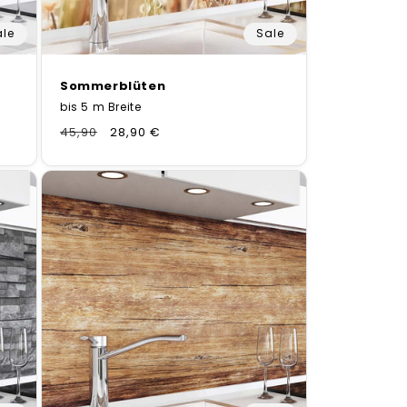
ale
Sale
Sommerblüten
bis 5 m Breite
Normaler
45,90
Verkaufspreis
28,90 €
Preis