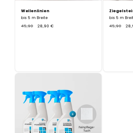
Wellenlinien
Ziegelste
bis 5 m Breite
bis 5 m Brei
Normaler
45,90
Verkaufspreis
28,90 €
Normaler
45,90
Ver
28,
Preis
Preis