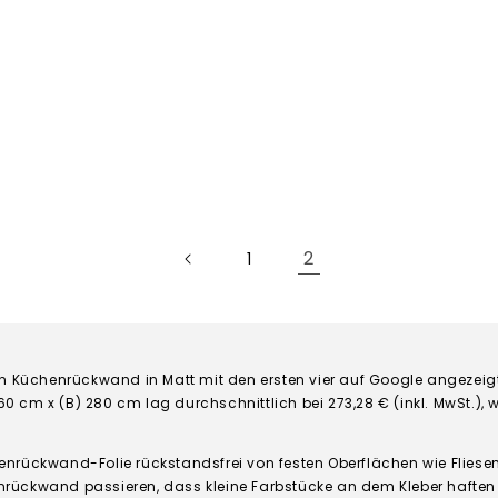
2
1
den Küchenrückwand in Matt mit den ersten vier auf Google angezeig
 60 cm x (B) 280 cm lag durchschnittlich bei 273,28 € (inkl. MwSt.),
chenrückwand-Folie rückstandsfrei von festen Oberflächen wie Fliese
rückwand passieren, dass kleine Farbstücke an dem Kleber haften b