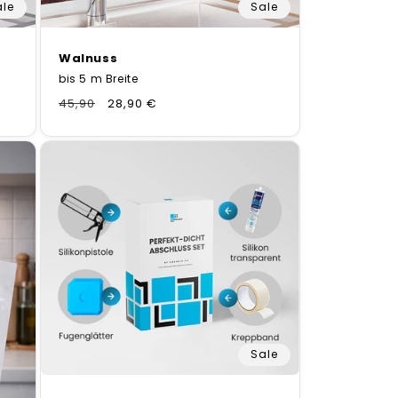
ale
Sale
Walnuss
bis 5 m Breite
Normaler
45,90
Verkaufspreis
28,90 €
Preis
Sale