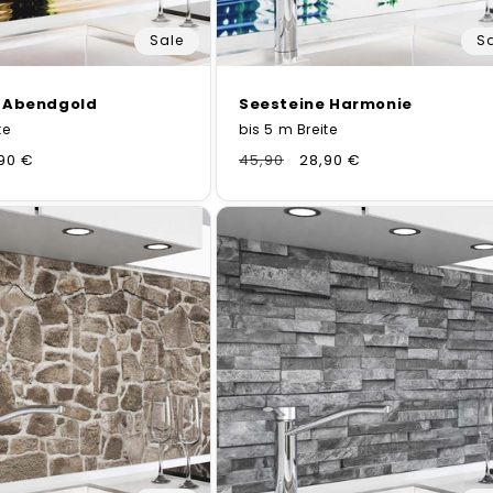
Sale
S
 Abendgold
Seesteine Harmonie
te
bis 5 m Breite
kaufspreis
90 €
Normaler
45,90
Verkaufspreis
28,90 €
Preis