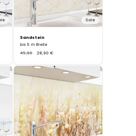
ale
Sale
Sandstein
bis 5 m Breite
Normaler
45,90
Verkaufspreis
28,90 €
Preis