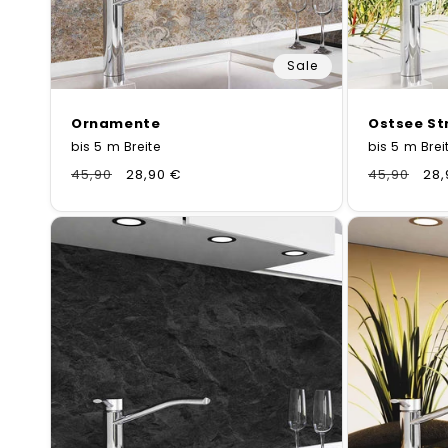
i
e
Sale
:
Ornamente
Ostsee St
bis 5 m Breite
bis 5 m Brei
Normaler
45,90
Verkaufspreis
28,90 €
Normaler
45,90
Ver
28,
Preis
Preis