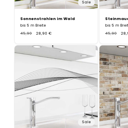
Sale
Sonnenstrahlen im Wald
Steinmau
bis 5 m Breite
bis 5 m Brei
Normaler
45,90
Verkaufspreis
28,90 €
Normaler
45,90
Ver
28,
Preis
Preis
Sale