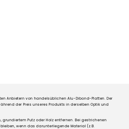
ten Anbietern von handelsüblichen Alu-Dibond-Platten. Der
 während der Preis unseres Produkts in derselben Optik und
n, grundiertem Putz oder Holz entfernen. Bei gestrichenen
leiben, wenn das darunterliegende Material (z.B.