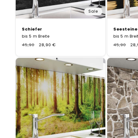
Sale
Schiefer
Seesteine
bis 5 m Breite
bis 5 m Brei
Normaler
45,90
Verkaufspreis
28,90 €
Normaler
45,90
Ver
28,
Preis
Preis