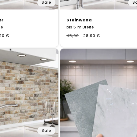
Sale
S
er
Steinwand
te
bis 5 m Breite
kaufspreis
90 €
Normaler
45,90
Verkaufspreis
28,90 €
Preis
Sale