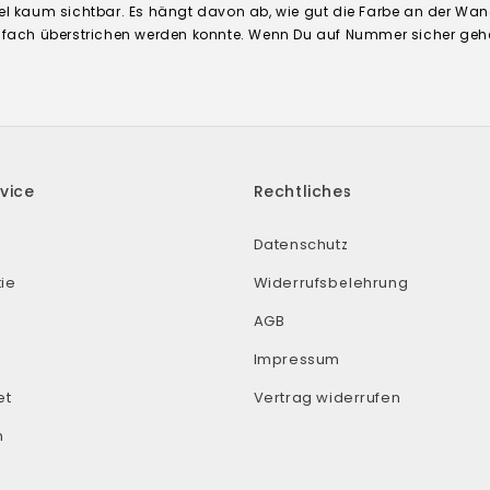
el kaum sichtbar. Es hängt davon ab, wie gut die Farbe an der Wand h
nfach überstrichen werden konnte. Wenn Du auf Nummer sicher geh
vice
Rechtliches
Datenschutz
ie
Widerrufsbelehrung
AGB
Impressum
et
Vertrag widerrufen
n