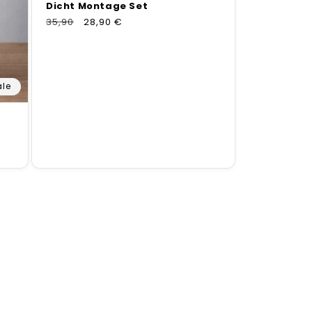
Dicht Montage Set
Normaler
35,90
Verkaufspreis
28,90 €
Preis
ale