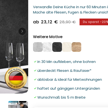
Verwandle Deine Küche in nur 60 Minuten 
Mache alte Fliesen, Fugen & Flecken unsic
Verkaufspreis
ab 23,12 €
Normaler
28,90 €
Du sparst -20
Preis
Weitere Motive
in 30 Min aufkleben, ohne bohren
überdeckt Fliesen & Raufaser*
ablösbar & ideal für Mietwohnungen
haftet auf gängigen Untergründen
Medien
Wunschmaß bis 5 m Breite
2
in
Modal