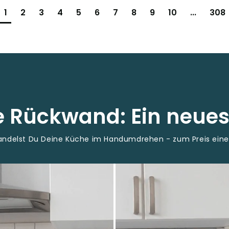
1
2
3
4
5
6
7
8
9
10
...
308
ne Rückwand: Ein neue
wandelst Du Deine Küche im Handumdrehen - zum Preis ein