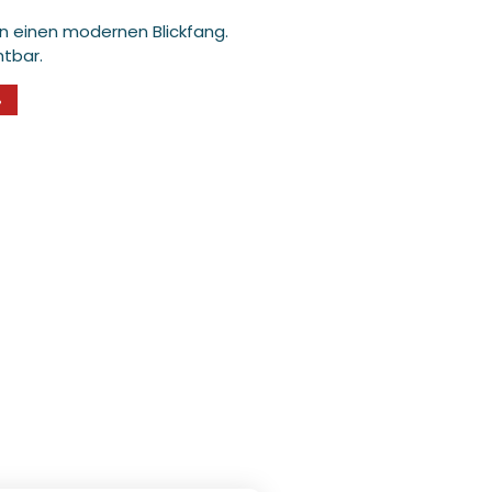
in einen modernen Blickfang.
htbar.
%
Medien
3
in
Modal