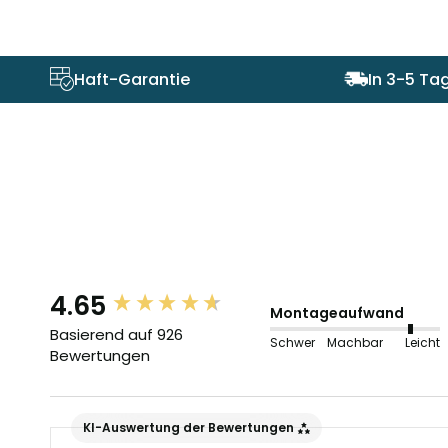
Haft-Garantie
In 3-5 Tag
4.65
New content loaded
Montageaufwand
Basierend auf 926
Schwer
Machbar
Leicht
Bewertungen
KI-Auswertung der Bewertungen