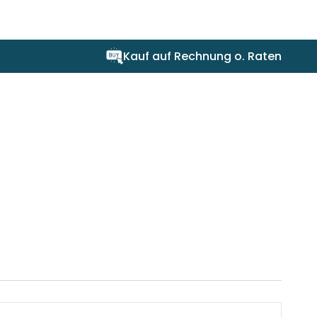
os
Kauf auf Rechnung o. Raten
er abwischen
en Schwämme verwenden
tik
" sollte für ein optimales
und eben sein. Wellige Fliesen
a sie die Lichtreflektion in der
staub- und fettfrei sein.