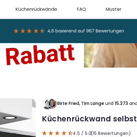
Küchenrückwände
FAQ
Muster
4,6
basierend auf
967
Bewertungen
Birte Fried, Tim Lange
und
15.373
and
Küchenrückwand selbstk
4.5
/ 5.0
(15 Bewertungen)