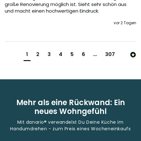
große Renovierung möglich ist. Sieht sehr schön aus 
und macht einen hochwertigen Eindruck.
vor 2 Tagen
1
2
3
4
5
6
...
307
Mehr als eine Rückwand: Ein
neues Wohngefühl
Mit danario® verwandelst Du Deine Küche im
Handumdrehen - zum Preis eines Wocheneinkaufs