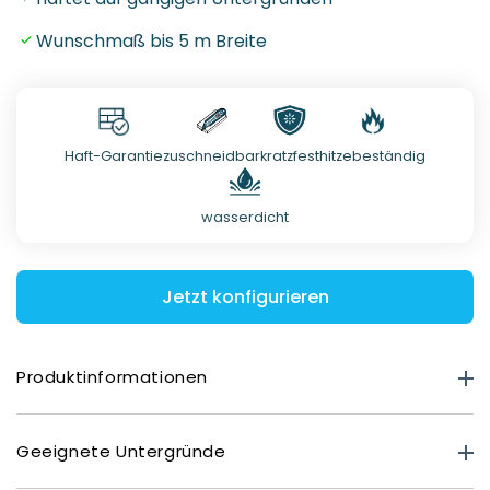
Wunschmaß bis 5 m Breite
Haft-Garantie
zuschneidbar
kratzfest
hitzebeständig
wasserdicht
Jetzt konfigurieren
Produktinformationen
Produktstärke
Geeignete Untergründe
Premium Matt: 0,40 mm
Deluxe Glasoptik: 0,80 mm