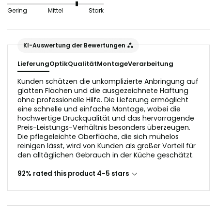
nicht geeignet, da sie die Lichtreflektion in der
Gering
Mittel
Stark
Glasoptik stören würden.
Der Untergrund sollte vor dem Anbringen staub- und
KI-Auswertung der Bewertungen
fettfrei sein.
Lieferung
Optik
Qualität
Montage
Verarbeitung
Kunden schätzen die unkomplizierte Anbringung auf
glatten Flächen und die ausgezeichnete Haftung
ohne professionelle Hilfe. Die Lieferung ermöglicht
eine schnelle und einfache Montage, wobei die
hochwertige Druckqualität und das hervorragende
Preis-Leistungs-Verhältnis besonders überzeugen.
Die pflegeleichte Oberfläche, die sich mühelos
reinigen lässt, wird von Kunden als großer Vorteil für
den alltäglichen Gebrauch in der Küche geschätzt.
92% rated this product 4-5 stars