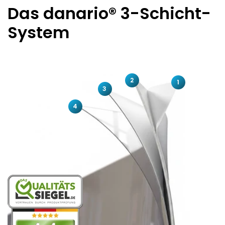
Das danario® 3-Schicht-
System
2
1
3
4