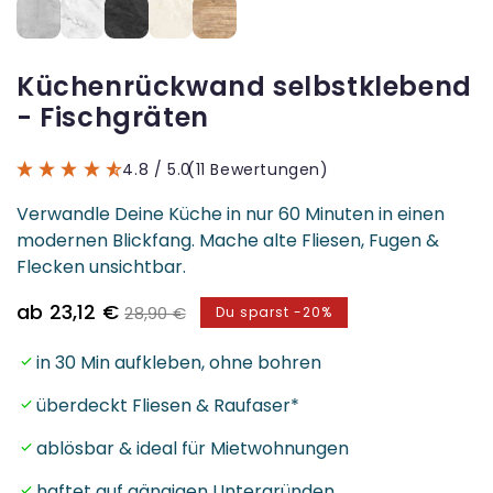
Küchenrückwand selbstklebend
- Fischgräten
4.8
/ 5.0
(11 Bewertungen)
Verwandle Deine Küche in nur 60 Minuten in einen
modernen Blickfang. Mache alte Fliesen, Fugen &
Flecken unsichtbar.
Verkaufspreis
Normaler
ab 23,12 €
28,90 €
Du sparst -20%
Preis
in 30 Min aufkleben, ohne bohren
überdeckt Fliesen & Raufaser*
ablösbar & ideal für Mietwohnungen
haftet auf gängigen Untergründen