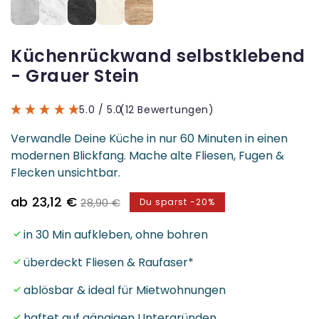
Küchenrückwand selbstklebend
- Grauer Stein
5.0
/ 5.0
(12 Bewertungen)
Verwandle Deine Küche in nur 60 Minuten in einen
modernen Blickfang. Mache alte Fliesen, Fugen &
Flecken unsichtbar.
Verkaufspreis
Normaler
ab 23,12 €
28,90 €
Du sparst -20%
Preis
in 30 Min aufkleben, ohne bohren
überdeckt Fliesen & Raufaser*
ablösbar & ideal für Mietwohnungen
haftet auf gängigen Untergründen