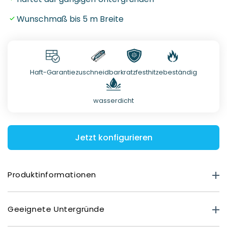
Wunschmaß bis 5 m Breite
Haft-Garantie
zuschneidbar
kratzfest
hitzebeständig
wasserdicht
Jetzt konfigurieren
Produktinformationen
Produktstärke
Geeignete Untergründe
Premium Matt: 0,40 mm
Deluxe Glasoptik: 0,80 mm