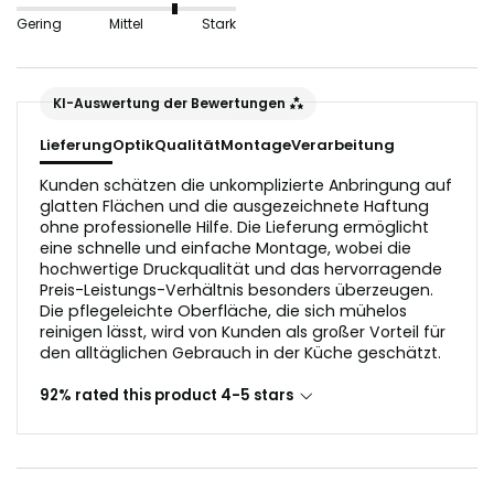
nicht geeignet, da sie die Lichtreflektion in der
Gering
Mittel
Stark
Glasoptik stören würden.
Der Untergrund sollte vor dem Anbringen staub- und
KI-Auswertung der Bewertungen
fettfrei sein.
Lieferung
Optik
Qualität
Montage
Verarbeitung
Kunden schätzen die unkomplizierte Anbringung auf
glatten Flächen und die ausgezeichnete Haftung
ohne professionelle Hilfe. Die Lieferung ermöglicht
eine schnelle und einfache Montage, wobei die
hochwertige Druckqualität und das hervorragende
Preis-Leistungs-Verhältnis besonders überzeugen.
Die pflegeleichte Oberfläche, die sich mühelos
reinigen lässt, wird von Kunden als großer Vorteil für
den alltäglichen Gebrauch in der Küche geschätzt.
92% rated this product 4-5 stars