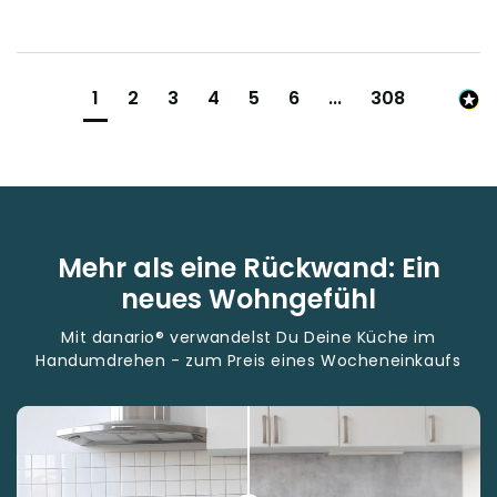
1
2
3
4
5
6
...
308
Mehr als eine Rückwand: Ein
neues Wohngefühl
Mit danario® verwandelst Du Deine Küche im
Handumdrehen - zum Preis eines Wocheneinkaufs