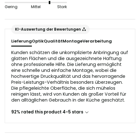
nicht geeignet, da sie die Lichtreflektion in der
Gering
Mittel
Stark
Glasoptik stören würden.
Der Untergrund sollte vor dem Anbringen staub- und
KI-Auswertung der Bewertungen
fettfrei sein.
Lieferung
Optik
Qualität
Montage
Verarbeitung
Kunden schätzen die unkomplizierte Anbringung auf
glatten Flächen und die ausgezeichnete Haftung
ohne professionelle Hilfe. Die Lieferung ermöglicht
eine schnelle und einfache Montage, wobei die
hochwertige Druckqualität und das hervorragende
Preis-Leistungs-Verhältnis besonders überzeugen.
Die pflegeleichte Oberfläche, die sich mühelos
reinigen lässt, wird von Kunden als großer Vorteil für
den alltäglichen Gebrauch in der Küche geschätzt.
92% rated this product 4-5 stars