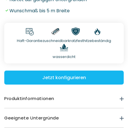
Wunschmaß bis 5 m Breite
Haft-Garantie
zuschneidbar
kratzfest
hitzebeständig
wasserdicht
Jetzt konfigurieren
Produktinformationen
Produktstärke
Geeignete Untergründe
Premium Matt: 0,40 mm
Deluxe Glasoptik: 0,80 mm