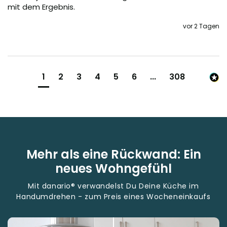
mit dem Ergebnis.
vor 2 Tagen
1
2
3
4
5
6
...
308
Mehr als eine Rückwand: Ein
neues Wohngefühl
Mit danario® verwandelst Du Deine Küche im
Handumdrehen - zum Preis eines Wocheneinkaufs