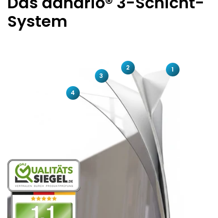
Das danario® 3-Schicht-
System
2
1
3
4