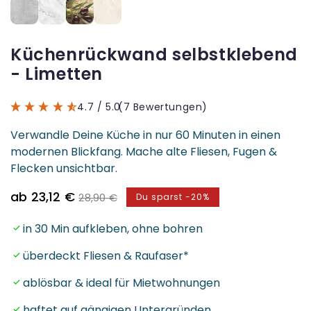
Küchenrückwand selbstklebend
- Limetten
4.7
/ 5.0
(7 Bewertungen)
Verwandle Deine Küche in nur 60 Minuten in einen
modernen Blickfang. Mache alte Fliesen, Fugen &
Flecken unsichtbar.
Verkaufspreis
Normaler
ab 23,12 €
28,90 €
Du sparst -20%
Preis
in 30 Min aufkleben, ohne bohren
überdeckt Fliesen & Raufaser*
ablösbar & ideal für Mietwohnungen
haftet auf gängigen Untergründen