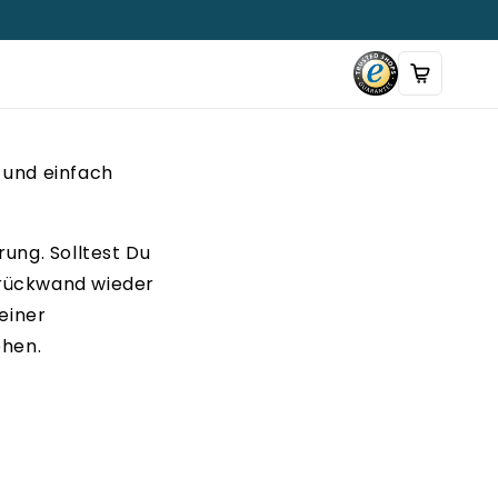
 und einfach
ung. Solltest Du
nrückwand wieder
einer
ehen.