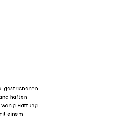
ei gestrichenen
and haften
e wenig Haftung
 mit einem