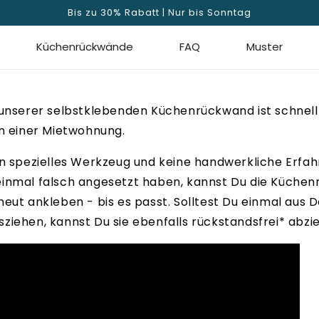
Bis zu 30% Rabatt | Nur bis Sonntag
Küchenrückwände
FAQ
Muster
 unserer selbstklebenden Küchenrückwand ist schnell
in einer Mietwohnung.
n spezielles Werkzeug und keine handwerkliche Erfahr
inmal falsch angesetzt haben, kannst Du die Küche
eut ankleben - bis es passt. Solltest Du einmal aus D
iehen, kannst Du sie ebenfalls rückstandsfrei* abzi