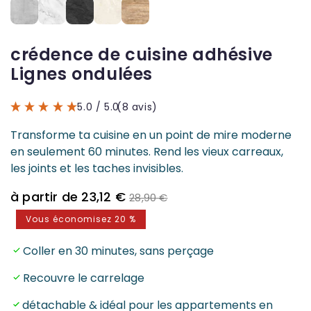
crédence de cuisine adhésive
Lignes ondulées
5.0
/ 5.0
(8 avis)
Transforme ta cuisine en un point de mire moderne
en seulement 60 minutes. Rend les vieux carreaux,
les joints et les taches invisibles.
Prix
Prix
à partir de 23,12 €
28,90 €
de
normal
Vous économisez 20 %
vente
Coller en 30 minutes, sans perçage
Recouvre le carrelage
détachable & idéal pour les appartements en