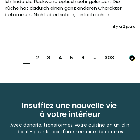
Ich finde die Rückwand optisch sehr gelungen. Die 
Küche hat dadurch einen ganz anderen Charakter 
bekommen. Nicht übertrieben, einfach schön.
il y a 2 jours
1
2
3
4
5
6
...
308
Insufflez une nouvelle vie
à votre intérieur
Avec danario, transformez votre cuisine en un clin
d'œil - pour le prix d'une semaine de courses