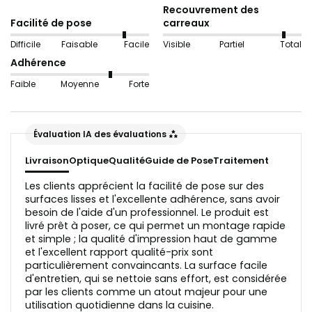
Recouvrement des
Important : Pour la variante "
Aspect verre
", le support
Facilité de pose
carreaux
doit être aussi lisse et uniforme que possible pour un
Difficile
Faisable
Facile
Visible
Partiel
Total
résultat optimal. Les carreaux ondulés ou le papier
Adhérence
ingrain ne conviennent pas, car ils perturbent la
Faible
Moyenne
Forte
réflexion de la lumière.
Le support doit être propre et exempt de graisse avant
la pose.
Évaluation IA des évaluations
Livraison
Optique
Qualité
Guide de Pose
Traitement
Les clients apprécient la facilité de pose sur des
surfaces lisses et l'excellente adhérence, sans avoir
besoin de l'aide d'un professionnel. Le produit est
livré prêt à poser, ce qui permet un montage rapide
et simple ; la qualité d'impression haut de gamme
et l'excellent rapport qualité-prix sont
particulièrement convaincants. La surface facile
d'entretien, qui se nettoie sans effort, est considérée
par les clients comme un atout majeur pour une
utilisation quotidienne dans la cuisine.