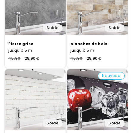
Solde
Solde
Pierre grise
planches de bois
jusqu’à 5 m
jusqu’à 5 m
Normaler
45,90
Verkaufspreis
28,90 €
Normaler
45,90
Verkaufspreis
28,90 €
Preis
Preis
Nouveau
Solde
Solde