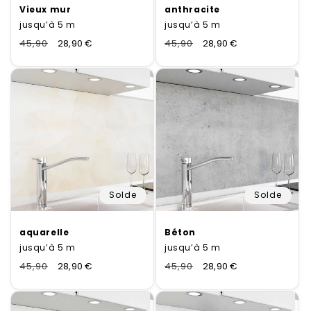
e
Vieux mur
anthracite
:
jusqu’à 5 m
jusqu’à 5 m
Normaler
45,90
Verkaufspreis
28,90 €
Normaler
45,90
Verkaufspreis
28,90 €
Preis
Preis
Solde
Solde
aquarelle
Béton
jusqu’à 5 m
jusqu’à 5 m
Normaler
45,90
Verkaufspreis
28,90 €
Normaler
45,90
Verkaufspreis
28,90 €
Preis
Preis