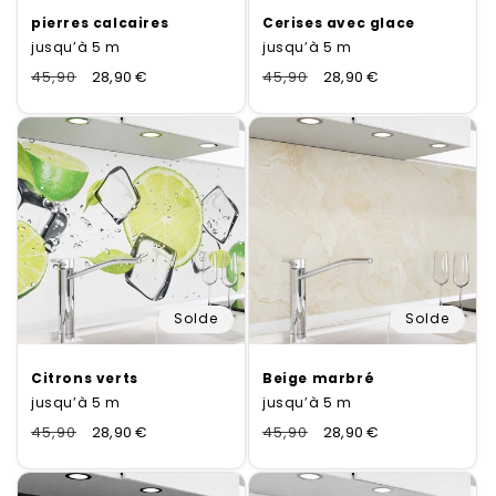
pierres calcaires
Cerises avec glace
jusqu’à 5 m
jusqu’à 5 m
Normaler
45,90
Verkaufspreis
28,90 €
Normaler
45,90
Verkaufspreis
28,90 €
Preis
Preis
Solde
Solde
Citrons verts
Beige marbré
jusqu’à 5 m
jusqu’à 5 m
Normaler
45,90
Verkaufspreis
28,90 €
Normaler
45,90
Verkaufspreis
28,90 €
Preis
Preis