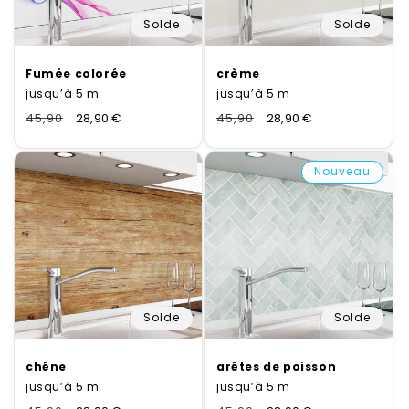
Solde
Solde
Fumée colorée
crème
jusqu’à 5 m
jusqu’à 5 m
Normaler
45,90
Verkaufspreis
28,90 €
Normaler
45,90
Verkaufspreis
28,90 €
Preis
Preis
Nouveau
Solde
Solde
chêne
arêtes de poisson
jusqu’à 5 m
jusqu’à 5 m