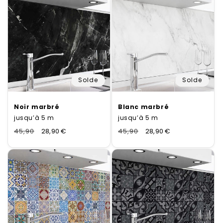
Solde
Solde
Noir marbré
Blanc marbré
jusqu’à 5 m
jusqu’à 5 m
Normaler
45,90
Verkaufspreis
28,90 €
Normaler
45,90
Verkaufspreis
28,90 €
Preis
Preis