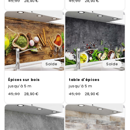
Normaler
45,90
Verkaufspreis
28,90 €
Normaler
45,90
Verkaufspreis
28,90 €
Preis
Preis
Solde
Solde
Épices sur bois
table d'épices
jusqu’à 5 m
jusqu’à 5 m
Normaler
45,90
Verkaufspreis
28,90 €
Normaler
45,90
Verkaufspreis
28,90 €
Preis
Preis