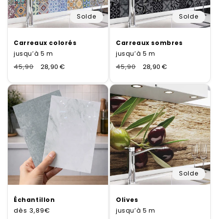
Solde
Solde
Carreaux colorés
Carreaux sombres
jusqu’à 5 m
jusqu’à 5 m
Normaler
45,90
Verkaufspreis
28,90 €
Normaler
45,90
Verkaufspreis
28,90 €
Preis
Preis
Solde
Échantillon
Olives
dès
Prix
3,89€
jusqu’à 5 m