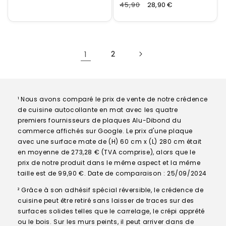
normal
Normaler
45,90
Verkaufspreis
28,90 €
Preis
1
2
¹ Nous avons comparé le prix de vente de notre crédence
de cuisine autocollante en mat avec les quatre
premiers fournisseurs de plaques Alu-Dibond du
commerce affichés sur Google. Le prix d'une plaque
avec une surface mate de (H) 60 cm x (L) 280 cm était
en moyenne de 273,28 € (TVA comprise), alors que le
prix de notre produit dans le même aspect et la même
taille est de 99,90 €. Date de comparaison : 25/09/2024
² Grâce à son adhésif spécial réversible, le crédence de
cuisine peut être retiré sans laisser de traces sur des
surfaces solides telles que le carrelage, le crépi apprêté
ou le bois. Sur les murs peints, il peut arriver dans de