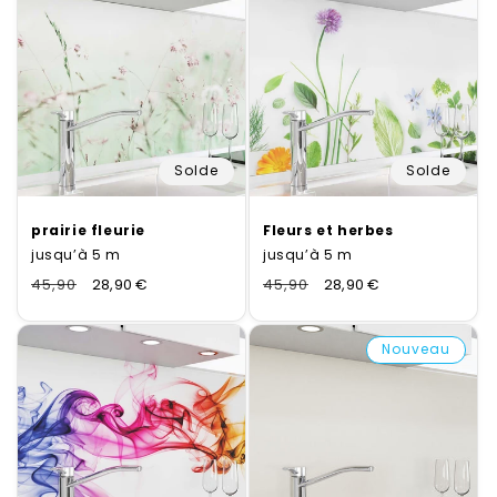
Solde
Solde
prairie fleurie
Fleurs et herbes
jusqu’à 5 m
jusqu’à 5 m
Normaler
45,90
Verkaufspreis
28,90 €
Normaler
45,90
Verkaufspreis
28,90 €
Preis
Preis
Nouveau