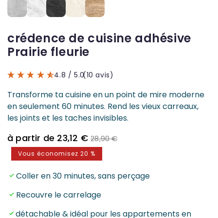
crédence de cuisine adhésive
Prairie fleurie
4.8
/ 5.0
(10 avis)
Transforme ta cuisine en un point de mire moderne
en seulement 60 minutes. Rend les vieux carreaux,
les joints et les taches invisibles.
Prix
Prix
à partir de 23,12 €
28,90 €
de
normal
Vous économisez 20 %
vente
Coller en 30 minutes, sans perçage
Recouvre le carrelage
détachable & idéal pour les appartements en