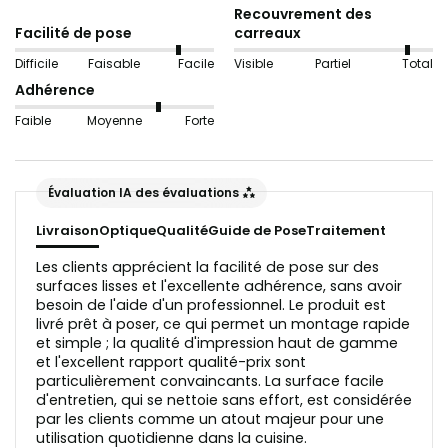
Recouvrement des
Important : Pour la variante "
Aspect verre
", le support
Facilité de pose
carreaux
doit être aussi lisse et uniforme que possible pour un
Difficile
Faisable
Facile
Visible
Partiel
Total
résultat optimal. Les carreaux ondulés ou le papier
Adhérence
ingrain ne conviennent pas, car ils perturbent la
Faible
Moyenne
Forte
réflexion de la lumière.
Le support doit être propre et exempt de graisse avant
la pose.
Évaluation IA des évaluations
Livraison
Optique
Qualité
Guide de Pose
Traitement
Les clients apprécient la facilité de pose sur des
surfaces lisses et l'excellente adhérence, sans avoir
besoin de l'aide d'un professionnel. Le produit est
livré prêt à poser, ce qui permet un montage rapide
et simple ; la qualité d'impression haut de gamme
et l'excellent rapport qualité-prix sont
particulièrement convaincants. La surface facile
d'entretien, qui se nettoie sans effort, est considérée
par les clients comme un atout majeur pour une
utilisation quotidienne dans la cuisine.