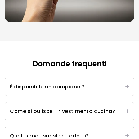
Domande frequenti
È disponibile un campione ?
Sì, è possibile scaricare il nostro Set di campioni
qui
qui.
Come si pulisce il rivestimento cucina?
È possibile pulirli con un detergente domestico
delicato per superfici e una spugna, un panno o
Quali sono i substrati adatti?
un asciugamano morbido. Il detergente non deve