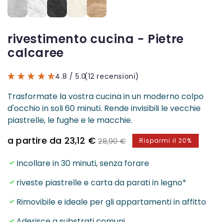
rivestimento cucina - Pietre
calcaree
4.8
/ 5.0
(12 recensioni)
Trasformate la vostra cucina in un moderno colpo
d'occhio in soli 60 minuti. Rende invisibili le vecchie
piastrelle, le fughe e le macchie.
Prezzo
Prezzo
a partire da 23,12 €
28,90 €
Risparmi il 20%
di
normale
vendita
Incollare in 30 minuti, senza forare
riveste piastrelle e carta da parati in legno*
Rimovibile e ideale per gli appartamenti in affitto
Aderisce a substrati comuni