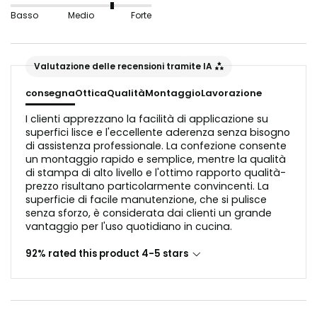
ondulate o trucioli di legno non sono adatti in questo
Basso
Medio
Forte
caso, poiché interferirebbero con la riflessione della
luce nell'aspetto del vetro.
Valutazione delle recensioni tramite IA
Prima dell'applicazione, il substrato deve essere privo
consegna
Ottica
Qualità
Montaggio
Lavorazione
di polvere e grasso.
I clienti apprezzano la facilità di applicazione su
superfici lisce e l'eccellente aderenza senza bisogno
di assistenza professionale. La confezione consente
un montaggio rapido e semplice, mentre la qualità
di stampa di alto livello e l'ottimo rapporto qualità-
prezzo risultano particolarmente convincenti. La
superficie di facile manutenzione, che si pulisce
senza sforzo, è considerata dai clienti un grande
vantaggio per l'uso quotidiano in cucina.
92% rated this product 4-5 stars