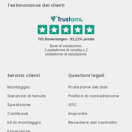
della consegna.
preciso e pulito con un coltello da taglio.
Testimonianze dei clienti
su una larghezza superiore a 2 metri.
Guardate voi stessi con un
campione
e incollarlo
direttamente su una delle fughe delle piastrelle.
Servizio clienti
Questioni legali
Montaggio
Protezione dei dati
Garanzia di tenuta
Politica di cancellazione
Spedizione
GTC
Cashback
Impronta
kit di montaggio
Recedere dal contratto
Esperienze