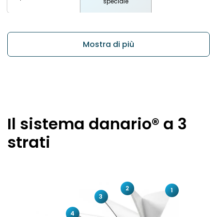
speciale
Mostra di più
Il sistema danario® a 3
strati
2
1
3
4