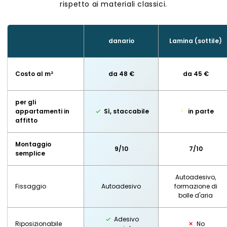
rispetto ai materiali classici.
danario
Lamina (sottile)
Costo al m²
da 48 €
da 45 €
per gli
appartamenti in
Sì, staccabile
in parte
affitto
Montaggio
9/10
7/10
semplice
Autoadesivo,
Fissaggio
Autoadesivo
formazione di
bolle d'aria
Adesivo
Riposizionabile
No