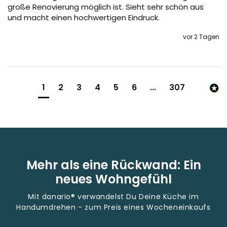
große Renovierung möglich ist. Sieht sehr schön aus 
und macht einen hochwertigen Eindruck.
vor 2 Tagen
1
2
3
4
5
6
...
307
Mehr als eine Rückwand: Ein
neues Wohngefühl
Mit danario® verwandelst Du Deine Küche im
Handumdrehen - zum Preis eines Wocheneinkaufs