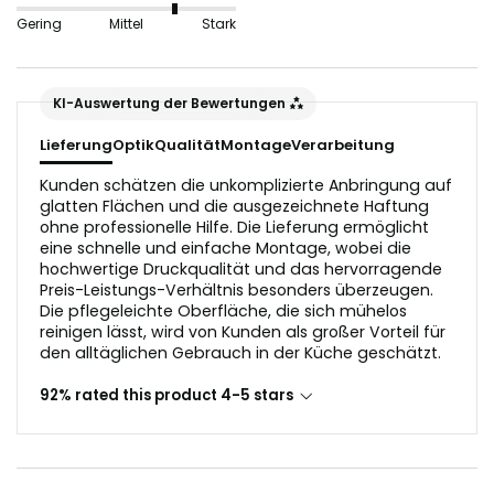
nicht geeignet, da sie die Lichtreflektion in der
Gering
Mittel
Stark
Glasoptik stören würden.
Der Untergrund sollte vor dem Anbringen staub- und
KI-Auswertung der Bewertungen
fettfrei sein.
Lieferung
Optik
Qualität
Montage
Verarbeitung
Kunden schätzen die unkomplizierte Anbringung auf
glatten Flächen und die ausgezeichnete Haftung
ohne professionelle Hilfe. Die Lieferung ermöglicht
eine schnelle und einfache Montage, wobei die
hochwertige Druckqualität und das hervorragende
Preis-Leistungs-Verhältnis besonders überzeugen.
Die pflegeleichte Oberfläche, die sich mühelos
reinigen lässt, wird von Kunden als großer Vorteil für
den alltäglichen Gebrauch in der Küche geschätzt.
92% rated this product 4-5 stars