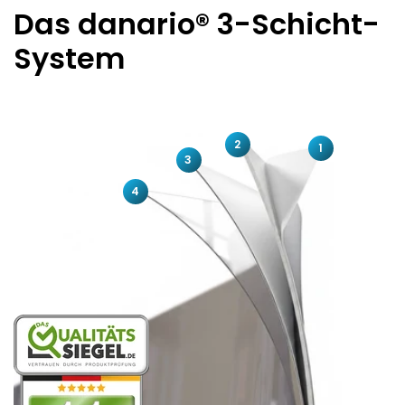
Das danario® 3-Schicht-
System
2
1
3
4