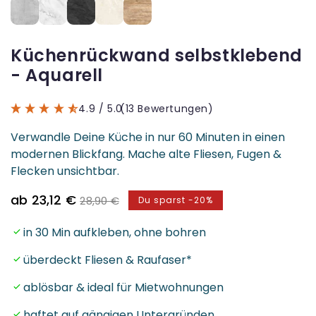
Küchenrückwand selbstklebend
- Aquarell
4.9
/ 5.0
(13 Bewertungen)
Verwandle Deine Küche in nur 60 Minuten in einen
modernen Blickfang. Mache alte Fliesen, Fugen &
Flecken unsichtbar.
Verkaufspreis
Normaler
ab 23,12 €
28,90 €
Du sparst -20%
Preis
in 30 Min aufkleben, ohne bohren
überdeckt Fliesen & Raufaser*
ablösbar & ideal für Mietwohnungen
haftet auf gängigen Untergründen