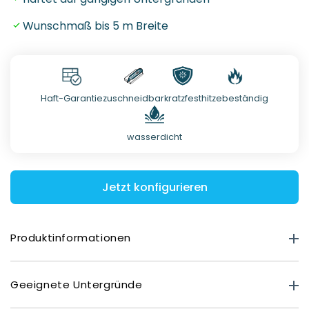
Wunschmaß bis 5 m Breite
Haft-Garantie
zuschneidbar
kratzfest
hitzebeständig
wasserdicht
Jetzt konfigurieren
Produktinformationen
Produktstärke
Geeignete Untergründe
Premium Matt: 0,40 mm
Deluxe Glasoptik: 0,80 mm