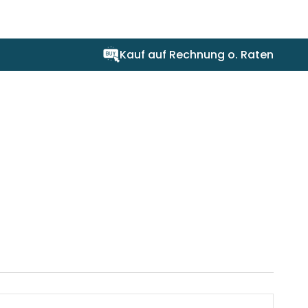
os
Kauf auf Rechnung o. Raten
er abwischen
en Schwämme verwenden
tik
" sollte für ein optimales
und eben sein. Wellige Fliesen
a sie die Lichtreflektion in der
staub- und fettfrei sein.