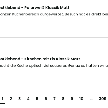
tklebend - Polarweiß Klassik Matt
anzen Küchenbereich aufgewertet. Besuch hat es direkt be
tklebend - Kirschen mit Eis Klassik Matt
acht die Küche optisch viel sauberer. Genau so hatten wir u
1
2
3
4
5
6
7
8
9
10
...
309