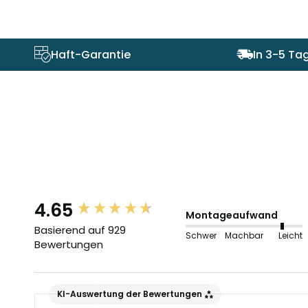
Haft-Garantie
In 3-5 Tag
4.65
New content loaded
Montageaufwand
Basierend auf 929
Schwer
Machbar
Leicht
Bewertungen
KI-Auswertung der Bewertungen