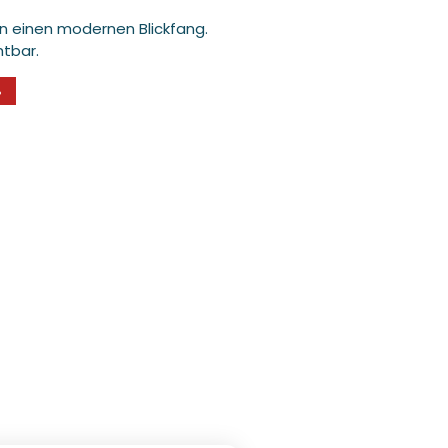
in einen modernen Blickfang.
htbar.
%
Medien
3
in
Modal