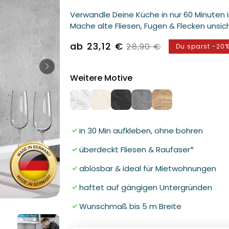
Verwandle Deine Küche in nur 60 Minuten 
Mache alte Fliesen, Fugen & Flecken unsic
Verkaufspreis
ab 23,12 €
Normaler
28,90 €
Du sparst -20
Preis
Weitere Motive
in 30 Min aufkleben, ohne bohren
überdeckt Fliesen & Raufaser*
ablösbar & ideal für Mietwohnungen
haftet auf gängigen Untergründen
Medien
Wunschmaß bis 5 m Breite
2
in
Modal