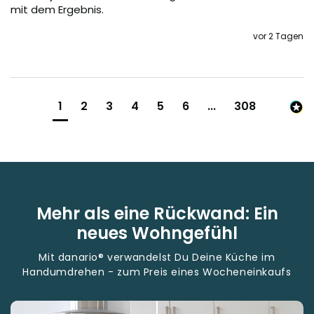
mit dem Ergebnis.
vor 2 Tagen
1
2
3
4
5
6
...
308
Mehr als eine Rückwand: Ein
neues Wohngefühl
Mit danario® verwandelst Du Deine Küche im
Handumdrehen - zum Preis eines Wocheneinkaufs