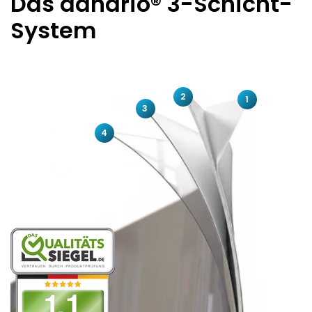
Das danario® 3-Schicht-
System
2
1
3
4