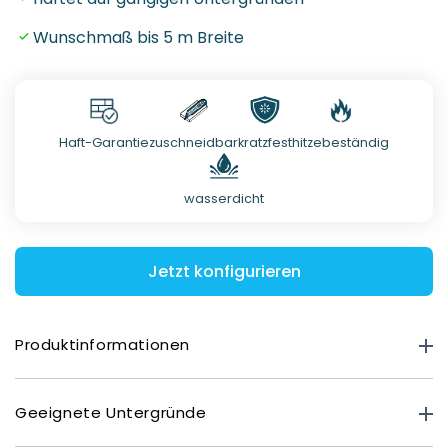
Wunschmaß bis 5 m Breite
Haft-Garantie
zuschneidbar
kratzfest
hitzebeständig
wasserdicht
Jetzt konfigurieren
Produktinformationen
Produktstärke
Geeignete Untergründe
Premium Matt: 0,40 mm
Deluxe Glasoptik: 0,80 mm