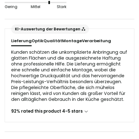
nicht geeignet, da sie die Lichtreflektion in der
Gering
Mittel
Stark
Glasoptik stören würden.
Der Untergrund sollte vor dem Anbringen staub- und
KI-Auswertung der Bewertungen
fettfrei sein.
Lieferung
Optik
Qualität
Montage
Verarbeitung
Kunden schätzen die unkomplizierte Anbringung auf
glatten Flächen und die ausgezeichnete Haftung
ohne professionelle Hilfe. Die Lieferung ermöglicht
eine schnelle und einfache Montage, wobei die
hochwertige Druckqualität und das hervorragende
Preis-Leistungs-Verhältnis besonders überzeugen.
Die pflegeleichte Oberfläche, die sich mühelos
reinigen lässt, wird von Kunden als großer Vorteil für
den alltäglichen Gebrauch in der Küche geschätzt.
92% rated this product 4-5 stars