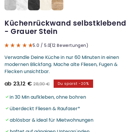
Küchenrückwand selbstklebend
- Grauer Stein
5.0
/ 5.0
(12 Bewertungen)
Verwandle Deine Küche in nur 60 Minuten in einen
modernen Blickfang. Mache alte Fliesen, Fugen &
Flecken unsichtbar.
Verkaufspreis
Normaler
ab 23,12 €
28,90 €
Du sparst -20%
Preis
in 30 Min aufkleben, ohne bohren
überdeckt Fliesen & Raufaser*
ablösbar & ideal für Mietwohnungen
haftet auf gängigen Untergründen