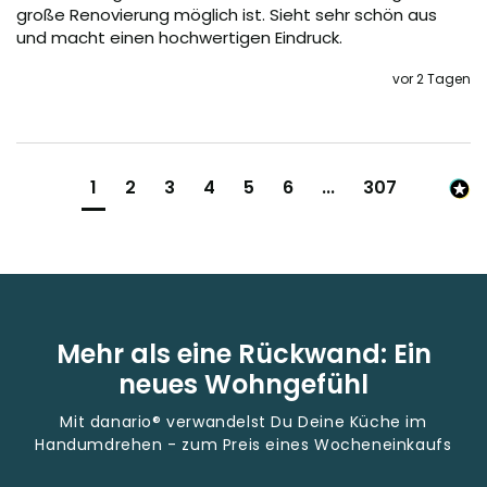
große Renovierung möglich ist. Sieht sehr schön aus 
und macht einen hochwertigen Eindruck.
vor 2 Tagen
1
2
3
4
5
6
...
307
Mehr als eine Rückwand: Ein
neues Wohngefühl
Mit danario® verwandelst Du Deine Küche im
Handumdrehen - zum Preis eines Wocheneinkaufs