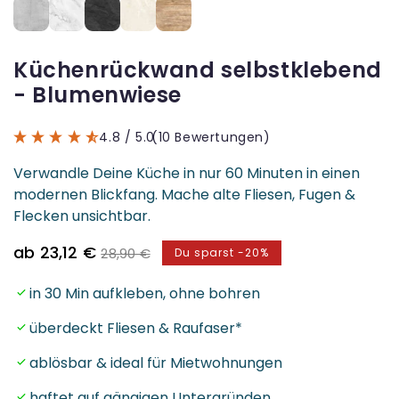
Küchenrückwand selbstklebend
- Blumenwiese
4.8
/ 5.0
(10 Bewertungen)
Verwandle Deine Küche in nur 60 Minuten in einen
modernen Blickfang. Mache alte Fliesen, Fugen &
Flecken unsichtbar.
Verkaufspreis
Normaler
ab 23,12 €
28,90 €
Du sparst -20%
Preis
in 30 Min aufkleben, ohne bohren
überdeckt Fliesen & Raufaser*
ablösbar & ideal für Mietwohnungen
haftet auf gängigen Untergründen