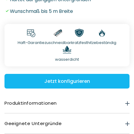
Wunschmaß bis 5 m Breite
Haft-Garantie
zuschneidbar
kratzfest
hitzebeständig
wasserdicht
Jetzt konfigurieren
Produktinformationen
Produktstärke
Geeignete Untergründe
Premium Matt: 0,40 mm
Deluxe Glasoptik: 0,80 mm