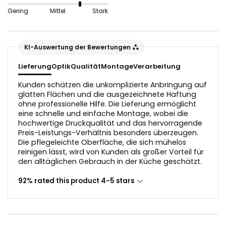
nicht geeignet, da sie die Lichtreflektion in der
Gering
Mittel
Stark
Glasoptik stören würden.
Der Untergrund sollte vor dem Anbringen staub- und
KI-Auswertung der Bewertungen
fettfrei sein.
Lieferung
Optik
Qualität
Montage
Verarbeitung
Kunden schätzen die unkomplizierte Anbringung auf
glatten Flächen und die ausgezeichnete Haftung
ohne professionelle Hilfe. Die Lieferung ermöglicht
eine schnelle und einfache Montage, wobei die
hochwertige Druckqualität und das hervorragende
Preis-Leistungs-Verhältnis besonders überzeugen.
Die pflegeleichte Oberfläche, die sich mühelos
reinigen lässt, wird von Kunden als großer Vorteil für
den alltäglichen Gebrauch in der Küche geschätzt.
92% rated this product 4-5 stars