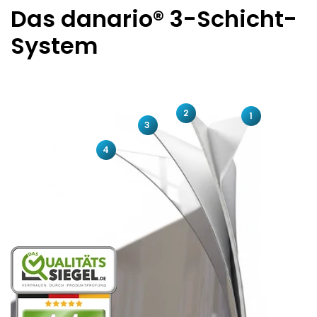
Das danario® 3-Schicht-
System
2
1
3
4