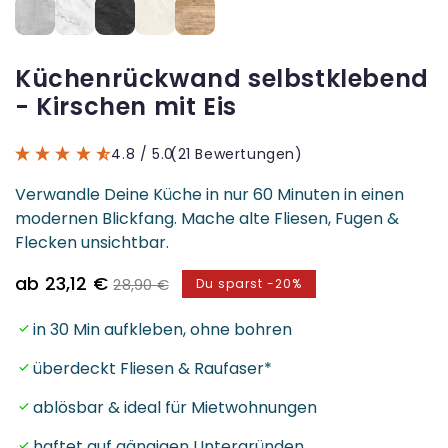
Küchenrückwand selbstklebend
- Kirschen mit Eis
4.8
/ 5.0
(21 Bewertungen)
Verwandle Deine Küche in nur 60 Minuten in einen
modernen Blickfang. Mache alte Fliesen, Fugen &
Flecken unsichtbar.
Verkaufspreis
Normaler
ab 23,12 €
28,90 €
Du sparst -20%
Preis
in 30 Min aufkleben, ohne bohren
überdeckt Fliesen & Raufaser*
ablösbar & ideal für Mietwohnungen
haftet auf gängigen Untergründen