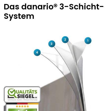
Das danario® 3-Schicht-
System
2
1
3
4