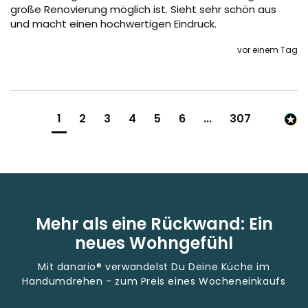
große Renovierung möglich ist. Sieht sehr schön aus 
und macht einen hochwertigen Eindruck.
vor einem Tag
1
2
3
4
5
6
...
307
Mehr als eine Rückwand: Ein
neues Wohngefühl
Mit danario® verwandelst Du Deine Küche im
Handumdrehen - zum Preis eines Wocheneinkaufs