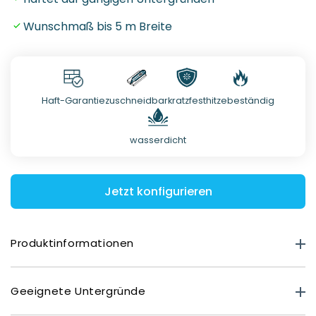
Wunschmaß bis 5 m Breite
Haft-Garantie
zuschneidbar
kratzfest
hitzebeständig
wasserdicht
Jetzt konfigurieren
Produktinformationen
Produktstärke
Geeignete Untergründe
Premium Matt: 0,40 mm
Deluxe Glasoptik: 0,80 mm