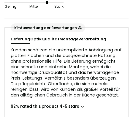
nicht geeignet, da sie die Lichtreflektion in der
Gering
Mittel
Stark
Glasoptik stören würden.
Der Untergrund sollte vor dem Anbringen staub- und
KI-Auswertung der Bewertungen
fettfrei sein.
Lieferung
Optik
Qualität
Montage
Verarbeitung
Kunden schätzen die unkomplizierte Anbringung auf
glatten Flächen und die ausgezeichnete Haftung
ohne professionelle Hilfe. Die Lieferung ermöglicht
eine schnelle und einfache Montage, wobei die
hochwertige Druckqualität und das hervorragende
Preis-Leistungs-Verhältnis besonders überzeugen.
Die pflegeleichte Oberfläche, die sich mühelos
reinigen lässt, wird von Kunden als großer Vorteil für
den alltäglichen Gebrauch in der Küche geschätzt.
92% rated this product 4-5 stars