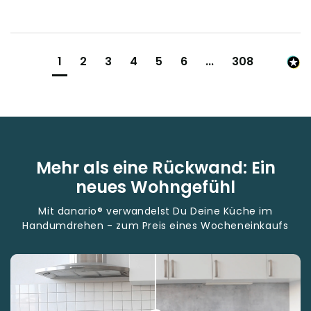
1
2
3
4
5
6
...
308
Mehr als eine Rückwand: Ein
neues Wohngefühl
Mit danario® verwandelst Du Deine Küche im
Handumdrehen - zum Preis eines Wocheneinkaufs