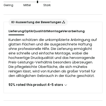
nicht geeignet, da sie die Lichtreflektion in der
Gering
Mittel
Stark
Glasoptik stören würden.
Der Untergrund sollte vor dem Anbringen staub- und
KI-Auswertung der Bewertungen
fettfrei sein.
Lieferung
Optik
Qualität
Montage
Verarbeitung
Kunden schätzen die unkomplizierte Anbringung auf
glatten Flächen und die ausgezeichnete Haftung
ohne professionelle Hilfe. Die Lieferung ermöglicht
eine schnelle und einfache Montage, wobei die
hochwertige Druckqualität und das hervorragende
Preis-Leistungs-Verhältnis besonders überzeugen.
Die pflegeleichte Oberfläche, die sich mühelos
reinigen lässt, wird von Kunden als großer Vorteil für
den alltäglichen Gebrauch in der Küche geschätzt.
92% rated this product 4-5 stars