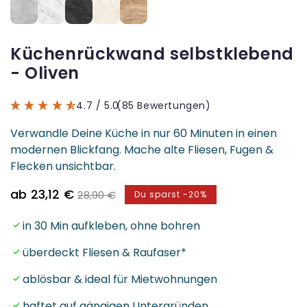
Küchenrückwand selbstklebend
- Oliven
4.7
/ 5.0
(85 Bewertungen)
Verwandle Deine Küche in nur 60 Minuten in einen
modernen Blickfang. Mache alte Fliesen, Fugen &
Flecken unsichtbar.
Verkaufspreis
Normaler
ab 23,12 €
28,90 €
Du sparst -20%
Preis
in 30 Min aufkleben, ohne bohren
überdeckt Fliesen & Raufaser*
ablösbar & ideal für Mietwohnungen
haftet auf gängigen Untergründen