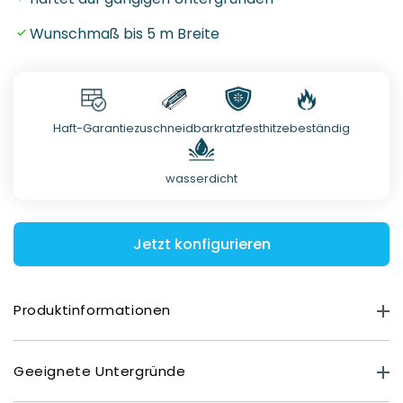
Wunschmaß bis 5 m Breite
Haft-Garantie
zuschneidbar
kratzfest
hitzebeständig
wasserdicht
Jetzt konfigurieren
Produktinformationen
Produktstärke
Geeignete Untergründe
Premium Matt: 0,40 mm
Deluxe Glasoptik: 0,80 mm