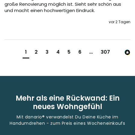
große Renovierung möglich ist. Sieht sehr schön aus 
und macht einen hochwertigen Eindruck.
vor 2 Tagen
1
2
3
4
5
6
...
307
Mehr als eine Rückwand: Ein
neues Wohngefühl
Mit danario® verwandelst Du Deine Küche im
Handumdrehen - zum Preis eines Wocheneinkaufs