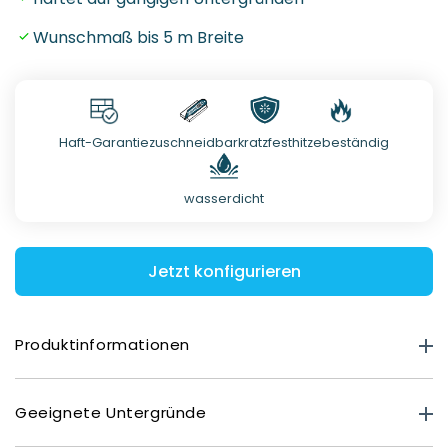
Wunschmaß bis 5 m Breite
Haft-Garantie
zuschneidbar
kratzfest
hitzebeständig
wasserdicht
Jetzt konfigurieren
Produktinformationen
Produktstärke
Geeignete Untergründe
Premium Matt: 0,40 mm
Deluxe Glasoptik: 0,80 mm