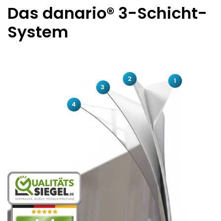
Das danario® 3-Schicht-
System
2
1
3
4