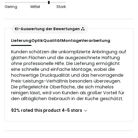
nicht geeignet, da sie die Lichtreflektion in der
Gering
Mittel
Stark
Glasoptik stören würden.
Der Untergrund sollte vor dem Anbringen staub- und
KI-Auswertung der Bewertungen
fettfrei sein.
Lieferung
Optik
Qualität
Montage
Verarbeitung
Kunden schätzen die unkomplizierte Anbringung auf
glatten Flächen und die ausgezeichnete Haftung
ohne professionelle Hilfe. Die Lieferung ermöglicht
eine schnelle und einfache Montage, wobei die
hochwertige Druckqualität und das hervorragende
Preis-Leistungs-Verhältnis besonders überzeugen.
Die pflegeleichte Oberfläche, die sich mühelos
reinigen lässt, wird von Kunden als großer Vorteil für
den alltäglichen Gebrauch in der Küche geschätzt.
92% rated this product 4-5 stars