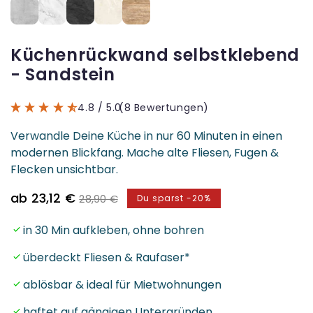
Küchenrückwand selbstklebend
- Sandstein
4.8
/ 5.0
(8 Bewertungen)
Verwandle Deine Küche in nur 60 Minuten in einen
modernen Blickfang. Mache alte Fliesen, Fugen &
Flecken unsichtbar.
Verkaufspreis
Normaler
ab 23,12 €
28,90 €
Du sparst -20%
Preis
in 30 Min aufkleben, ohne bohren
überdeckt Fliesen & Raufaser*
ablösbar & ideal für Mietwohnungen
haftet auf gängigen Untergründen