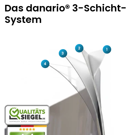
Das danario® 3-Schicht-
System
2
1
3
4