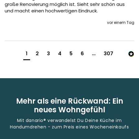
große Renovierung möglich ist. Sieht sehr schön aus 
und macht einen hochwertigen Eindruck.
vor einem Tag
1
2
3
4
5
6
...
307
Mehr als eine Rückwand: Ein
neues Wohngefühl
Mit danario® verwandelst Du Deine Küche im
Handumdrehen - zum Preis eines Wocheneinkaufs