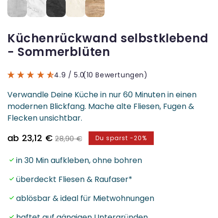
Küchenrückwand selbstklebend
- Sommerblüten
4.9
/ 5.0
(10 Bewertungen)
Verwandle Deine Küche in nur 60 Minuten in einen
modernen Blickfang. Mache alte Fliesen, Fugen &
Flecken unsichtbar.
Verkaufspreis
Normaler
ab 23,12 €
28,90 €
Du sparst -20%
Preis
in 30 Min aufkleben, ohne bohren
überdeckt Fliesen & Raufaser*
ablösbar & ideal für Mietwohnungen
haftet auf gängigen Untergründen