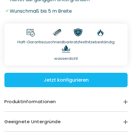
Wunschmaß bis 5 m Breite
Haft-Garantie
zuschneidbar
kratzfest
hitzebeständig
wasserdicht
Jetzt konfigurieren
Produktinformationen
Produktstärke
Geeignete Untergründe
Premium Matt: 0,40 mm
Deluxe Glasoptik: 0,80 mm