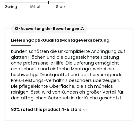
nicht geeignet, da sie die Lichtreflektion in der
Gering
Mittel
Stark
Glasoptik stören würden.
Der Untergrund sollte vor dem Anbringen staub- und
KI-Auswertung der Bewertungen
fettfrei sein.
Lieferung
Optik
Qualität
Montage
Verarbeitung
Kunden schätzen die unkomplizierte Anbringung auf
glatten Flächen und die ausgezeichnete Haftung
ohne professionelle Hilfe. Die Lieferung ermöglicht
eine schnelle und einfache Montage, wobei die
hochwertige Druckqualität und das hervorragende
Preis-Leistungs-Verhältnis besonders überzeugen.
Die pflegeleichte Oberfläche, die sich mühelos
reinigen lässt, wird von Kunden als großer Vorteil für
den alltäglichen Gebrauch in der Küche geschätzt.
92% rated this product 4-5 stars