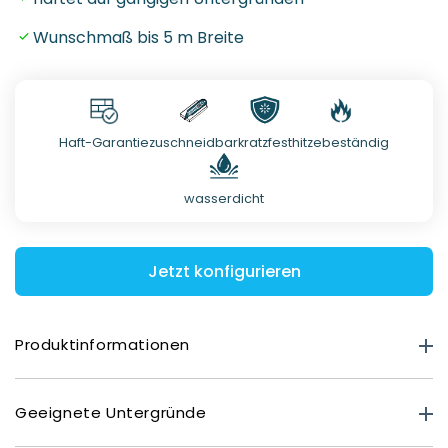
Wunschmaß bis 5 m Breite
Haft-Garantie
zuschneidbar
kratzfest
hitzebeständig
wasserdicht
Jetzt konfigurieren
Produktinformationen
Produktstärke
Geeignete Untergründe
Premium Matt: 0,40 mm
Deluxe Glasoptik: 0,80 mm