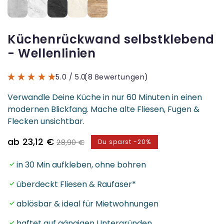
Küchenrückwand selbstklebend
- Wellenlinien
5.0
/ 5.0
(8 Bewertungen)
Verwandle Deine Küche in nur 60 Minuten in einen
modernen Blickfang. Mache alte Fliesen, Fugen &
Flecken unsichtbar.
Verkaufspreis
Normaler
ab 23,12 €
28,90 €
Du sparst -20%
Preis
in 30 Min aufkleben, ohne bohren
überdeckt Fliesen & Raufaser*
ablösbar & ideal für Mietwohnungen
haftet auf gängigen Untergründen