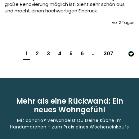
große Renovierung möglich ist. Sieht sehr schön aus 
und macht einen hochwertigen Eindruck.
vor 2 Tagen
1
2
3
4
5
6
...
307
Mehr als eine Rückwand: Ein
neues Wohngefühl
Mit danario® verwandelst Du Deine Küche im
Handumdrehen - zum Preis eines Wocheneinkaufs