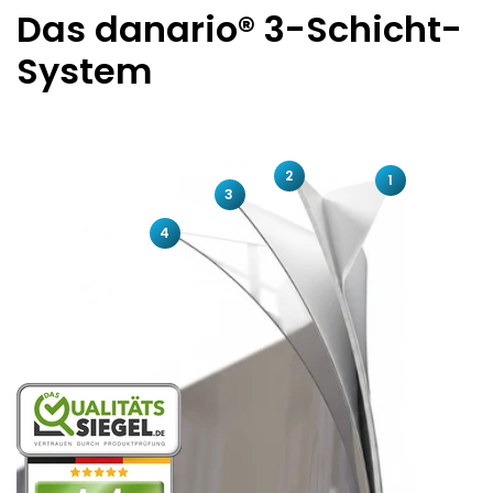
Das danario® 3-Schicht-
System
2
1
3
4