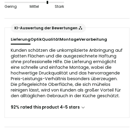
nicht geeignet, da sie die Lichtreflektion in der
Gering
Mittel
Stark
Glasoptik stören würden.
Der Untergrund sollte vor dem Anbringen staub- und
KI-Auswertung der Bewertungen
fettfrei sein.
Lieferung
Optik
Qualität
Montage
Verarbeitung
Kunden schätzen die unkomplizierte Anbringung auf
glatten Flächen und die ausgezeichnete Haftung
ohne professionelle Hilfe. Die Lieferung ermöglicht
eine schnelle und einfache Montage, wobei die
hochwertige Druckqualität und das hervorragende
Preis-Leistungs-Verhältnis besonders überzeugen.
Die pflegeleichte Oberfläche, die sich mühelos
reinigen lässt, wird von Kunden als großer Vorteil für
den alltäglichen Gebrauch in der Küche geschätzt.
92% rated this product 4-5 stars