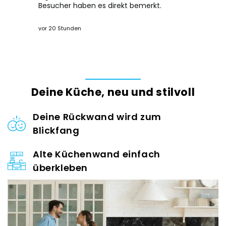
Besucher haben es direkt bemerkt.
alles viel 
dem Ergeb
vor 20 Stunden
vor einem T
Deine Küche, neu und stilvoll
Deine Rückwand wird zum
Blickfang
Alte Küchenwand einfach
überkleben