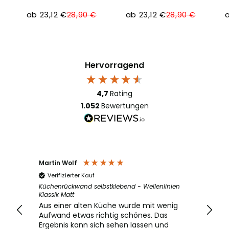
ab 23,12 €
ab 23,12 €
a
28,90 €
28,90 €
Hervorragend
4,7
Rating
1.052
Bewertungen
Martin Wolf
Jonas Meie
Verifizierter Kauf
Verifizier
Küchenrückwand selbstklebend - Wellenlinien
Küchenrückw
Klassik Matt
Klassik Matt
Aus einer alten Küche wurde mit wenig
Unsere Küc
Aufwand etwas richtig schönes. Das
viel moder
Ergebnis kann sich sehen lassen und
waren da di