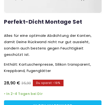
Perfekt-Dicht Montage Set
Alles für eine optimale Abdichtung der Kanten,
damit Deine Rückwand nicht nur gut aussieht,
sondern auch bestens gegen Feuchtigkeit
geschützt ist.
Enthält: Kartuschenpresse, Silikon transparent,
Kreppband, Fugenglätter
Verkaufspreis
Normaler
28,90 €
35,90
Du sparst -19%
Preis
• In 2-4 Tagen bei Dir