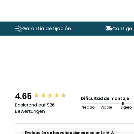
Garantía de fijación
Contigo 
4.65
New content loaded
Dificultad de montaje
Basierend auf 926
Pesado
Viable
Ligero
Bewertungen
Evaluación de las valoraciones mediante IA