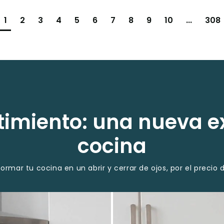
1
2
3
4
5
6
7
8
9
10
...
308
imiento: una nueva e
cocina
ormar tu cocina en un abrir y cerrar de ojos, por el preci