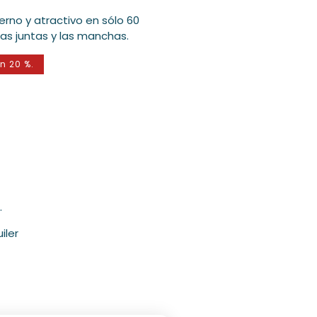
rno y atractivo en sólo 60
 las juntas y las manchas.
n 20 %.
.
iler
Abrir
medios
3
en