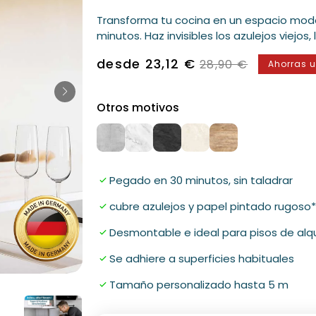
Transforma tu cocina en un espacio mode
minutos. Haz invisibles los azulejos viejos,
Precio
desde 23,12 €
Precio
28,90 €
Ahorras u
de
normal
venta
Otros motivos
Pegado en 30 minutos, sin taladrar
cubre azulejos y papel pintado rugoso*
Desmontable e ideal para pisos de alqu
Se adhiere a superficies habituales
Abrir
Tamaño personalizado hasta 5 m
medios
2
en