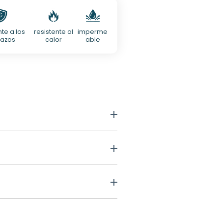
el
modal
te a los
resistente al
imperme
azos
calor
able
lemania.
rados)
látex)
o contrario, 4,99 €.
sivo