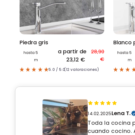
Piedra gris
Blanco 
a partir de
28,90
hasta 5
hasta 5
23,12 €
€
m
m
5.0
/ 5.0
(12 valoraciones)
Lena T.
14.02.2025
Toda la cocina 
cuando cocino. 