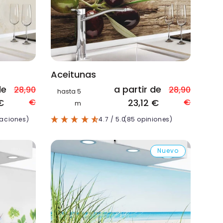
Aceitunas
de
a partir de
28,90
28,90
hasta 5
€
€
23,12 €
€
m
raciones)
4.7
/ 5.0
(85 opiniones)
Nuevo