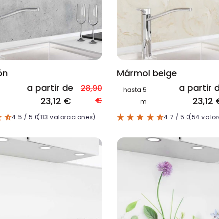
ón
Mármol beige
a partir de
a partir 
28,90
hasta 5
23,12 €
€
23,12 
m
4.5
/ 5.0
(113 valoraciones)
4.7
/ 5.0
(54 valo