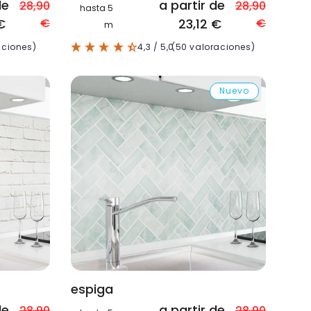
de
a partir de
28,90
28,90
hasta 5
€
€
23,12 €
€
m
aciones)
4,3
/ 5,0
(50 valoraciones)
Nuevo
espiga
de
a partir de
28,90
28,90