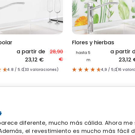
polar
Flores y hierbas
a partir de
a partir 
28,90
hasta 5
23,12 €
€
23,12 
m
4.8
/ 5.0
(33 valoraciones)
4,9
/ 5,0
(16 valor
parece diferente, mucho más cálida. Ahora 
Además, el revestimiento es mucho más fácil de