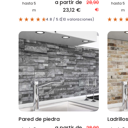
a partir de
28,90
hasta 5
hasta 5
23,12 €
€
m
m
4.8
/ 5.0
(10 valoraciones)
Pared de piedra
Ladrillo
a partir de
28,90