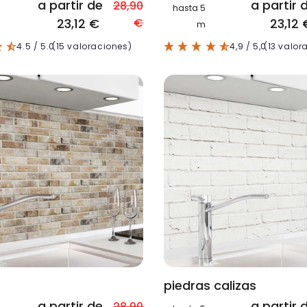
a partir de
a partir 
28,90
hasta 5
23,12 €
€
23,12 
m
4.5
/ 5.0
(15 valoraciones)
4,9
/ 5,0
(13 valor
s
piedras calizas
a partir de
a partir 
28,90