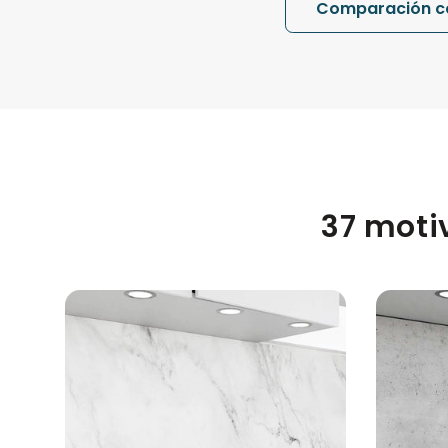
Comparación co
37 moti