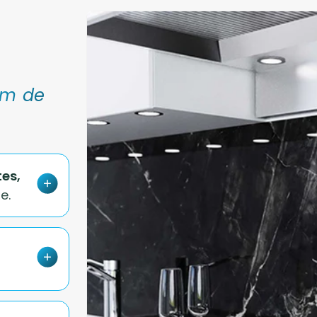
 m de
tes,
e.