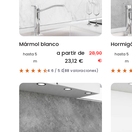
Mármol blanco
Hormig
a partir de
28,90
hasta 5
hasta 5
23,12 €
€
m
m
4.6
/ 5.0
(88 valoraciones)