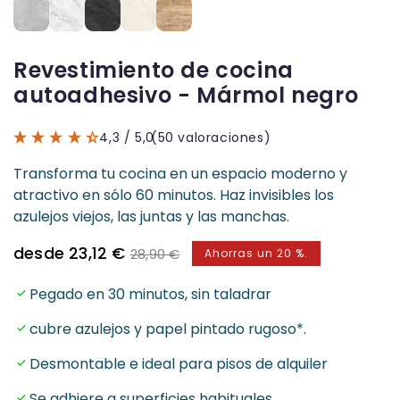
Revestimiento de cocina
autoadhesivo - Mármol negro
4,3
/ 5,0
(50 valoraciones)
Transforma tu cocina en un espacio moderno y
atractivo en sólo 60 minutos. Haz invisibles los
azulejos viejos, las juntas y las manchas.
Precio
Precio
desde 23,12 €
28,90 €
Ahorras un 20 %.
de
normal
venta
Pegado en 30 minutos, sin taladrar
cubre azulejos y papel pintado rugoso*.
Desmontable e ideal para pisos de alquiler
Se adhiere a superficies habituales