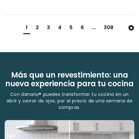
1
2
3
4
5
6
...
308
Más que un revestimiento: una
nueva experiencia para tu cocina
Con danario® puedes transformar tu cocina en un
abrir y cerrar de ojos, por el precio de una semana de
compras.