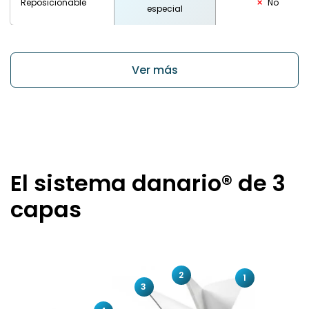
Reposicionable
No
especial
Ver más
El sistema danario® de 3
capas
2
1
3