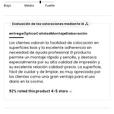
ondulados o el papel pintado rugoso no son
Bajo
Medio
Fuerte
adecuados en este caso, ya que interferirían con el
reflejo de la luz en la variante.
Evaluación de las valoraciones mediante IA
La superficie debe estar libre de polvo y grasa antes
entrega
Óptica
Calidad
Montaje
Elaboración
de la aplicación.
Los clientes valoran la facilidad de colocación en
superficies lisas y la excelente adherencia sin
necesidad de ayuda profesional. El producto
permite un montaje rápido y sencillo, y destaca
especialmente por su alta calidad de impresión y
su excelente relación calidad-precio. La superficie,
fácil de cuidar y de limpiar, es muy apreciada por
los clientes como una gran ventaja para el uso
diario en la cocina.
92% rated this product 4-5 stars