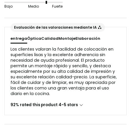
ondulados o el papel pintado rugoso no son
Bajo
Medio
Fuerte
adecuados en este caso, ya que interferirían con el
reflejo de la luz en la variante.
Evaluación de las valoraciones mediante IA
La superficie debe estar libre de polvo y grasa antes
entrega
Óptica
Calidad
Montaje
Elaboración
de la aplicación.
Los clientes valoran la facilidad de colocación en
superficies lisas y la excelente adherencia sin
necesidad de ayuda profesional. El producto
permite un montaje rápido y sencillo, y destaca
especialmente por su alta calidad de impresión y
su excelente relación calidad-precio. La superficie,
fácil de cuidar y de limpiar, es muy apreciada por
los clientes como una gran ventaja para el uso
diario en la cocina.
92% rated this product 4-5 stars