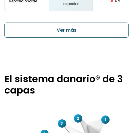
Reposicionable
No
especial
Ver más
El sistema danario® de 3
capas
2
1
3