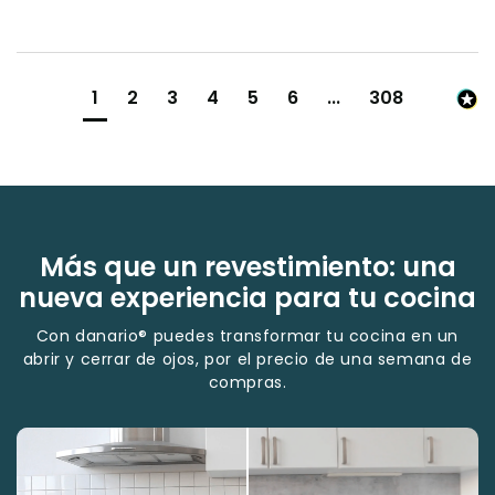
1
2
3
4
5
6
...
308
Más que un revestimiento: una
nueva experiencia para tu cocina
Con danario® puedes transformar tu cocina en un
abrir y cerrar de ojos, por el precio de una semana de
compras.