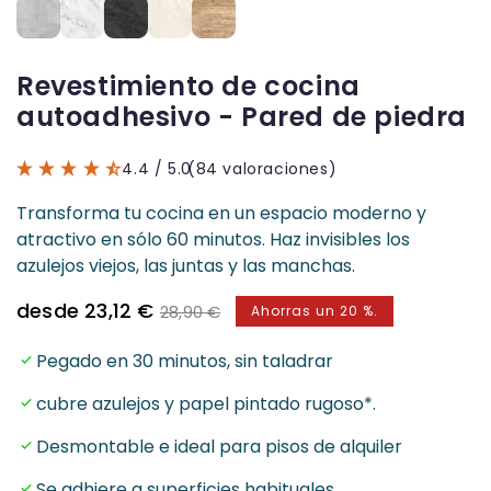
Revestimiento de cocina
autoadhesivo - Pared de piedra
4.4
/ 5.0
(84 valoraciones)
Transforma tu cocina en un espacio moderno y
atractivo en sólo 60 minutos. Haz invisibles los
azulejos viejos, las juntas y las manchas.
Precio
Precio
desde 23,12 €
28,90 €
Ahorras un 20 %.
de
normal
venta
Pegado en 30 minutos, sin taladrar
cubre azulejos y papel pintado rugoso*.
Desmontable e ideal para pisos de alquiler
Se adhiere a superficies habituales