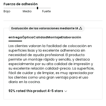
abrasivas.
Fuerza de adhesión
Importante: para la variante
«Efecto Vidrio»
, la superficie
Bajo
Medio
Fuerte
debe ser lo más lisa y uniforme posible para obtener
resultados óptimos. Las baldosas onduladas o las virutas de
madera no son adecuadas en este caso, ya que
Evaluación de las valoraciones mediante IA
interferirían con el reflejo de la luz en el aspecto del vidrio.
entrega
Óptica
Calidad
Montaje
Elaboración
Antes de la aplicación, la superficie debe estar libre de
Los clientes valoran la facilidad de colocación en
polvo y grasa.
superficies lisas y la excelente adherencia sin
necesidad de ayuda profesional. El producto
permite un montaje rápido y sencillo, y destaca
especialmente por su alta calidad de impresión y
su excelente relación calidad-precio. La superficie,
fácil de cuidar y de limpiar, es muy apreciada por
los clientes como una gran ventaja para el uso
diario en la cocina.
92% rated this product 4-5 stars