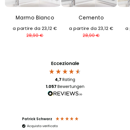
Marmo Bianco
Cemento
a partire da 23,12 €
a partire da 23,12 €
a 
28,90 €
28,90 €
Eccezionale
4,7
Rating
1.057
Bewertungen
arz
Anna Huber
ificato
Acquisto verificato