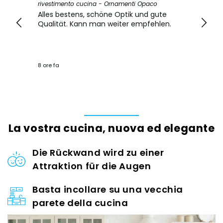
cucina - Ornamenti Opaco
rivestimento cucina - Ornamenti
s, schöne Optik und gute
Schöne Verbesserung der Küc
ann man weiter empfehlen.
Lieferung hätte etwas schne
können. Produkt selbst ist in
10 ore fa
La vostra cucina, nuova ed elegante
Die Rückwand wird zu einer
Attraktion für die Augen
Basta incollare su una vecchia
parete della cucina