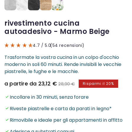
rivestimento cucina
autoadesivo - Marmo Beige
4.7
/ 5.0
(54 recensioni)
Trasformate la vostra cucina in un colpo d'occhio
moderno in soli 60 minuti. Rende invisibili le vecchie
piastrelle, le fughe e le macchie.
Prezzo
Prezzo
a partire da 23,12 €
28,90 €
Risparmi il 20%
di
normale
vendita
Incollare in 30 minuti, senza forare
Riveste piastrelle e carta da parati in legno*
Rimovibile e ideale per gli appartamenti in affitto
Aderisce a substrati comuni