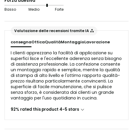
Forza adesiva
ondulate o trucioli di legno non sono adatti in questo
Basso
Medio
Forte
caso, poiché interferirebbero con la riflessione della
luce nell'aspetto del vetro.
Valutazione delle recensioni tramite IA
Prima dell'applicazione, il substrato deve essere privo
di polvere e grasso.
consegna
Ottica
Qualità
Montaggio
Lavorazione
I clienti apprezzano la facilità di applicazione su
superfici lisce e l'eccellente aderenza senza bisogno
di assistenza professionale. La confezione consente
un montaggio rapido e semplice, mentre la qualità
di stampa di alto livello e l'ottimo rapporto qualità-
prezzo risultano particolarmente convincenti. La
superficie di facile manutenzione, che si pulisce
senza sforzo, è considerata dai clienti un grande
vantaggio per l'uso quotidiano in cucina.
92% rated this product 4-5 stars