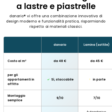
a lastre e piastrelle
danario® vi offre una combinazione innovativa di
design moderno e funzionalità pratica, risparmiando
rispetto ai materiali classici.
danario
Lamina (sottile)
Costo al m²
da 48 €
da 45 €
per gli
appartamenti in
Sì, staccabile
in parte
affitto
Montaggio
9/10
7/10
semplice
Autoadesivo,