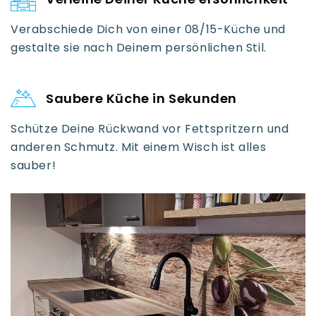
Du sie jederzeit ablösen und erneut anbringen.
Sendungsverfolgung per E-Mail
Verabschiede Dich von einer 08/15-Küche und
Eine ausführliche Anleitung kannst Du hier
gestalte sie nach Deinem persönlichen Stil.
herunterladen:
Montageanleitung Download
Saubere Küche in Sekunden
Schütze Deine Rückwand vor Fettspritzern und
anderen Schmutz. Mit einem Wisch ist alles
sauber!