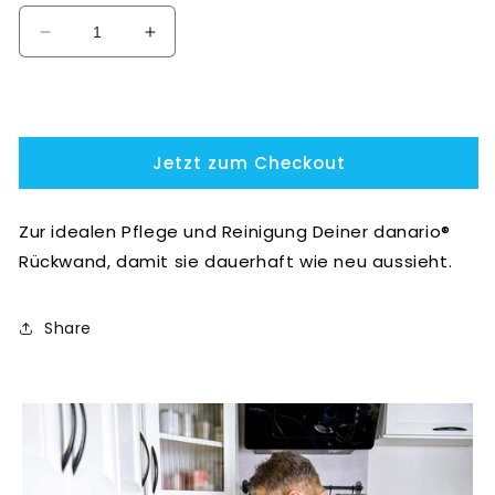
Verringere
Erhöhe
die
die
Menge
Menge
IN DEN WARENKORB
für
für
Pflege-
Pflege-
Paket
Paket
Jetzt zum Checkout
Blitzblank+
Blitzblank+
Zur idealen Pflege und Reinigung Deiner danario®
Rückwand, damit sie dauerhaft wie neu aussieht.
Share