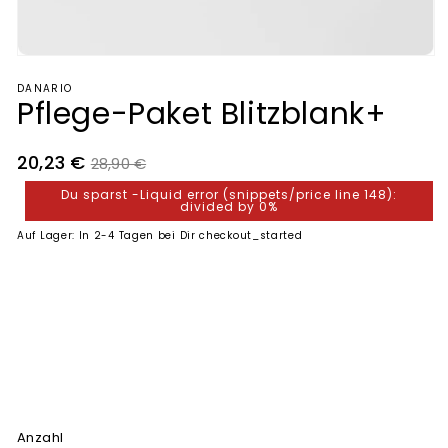
Medien
1
DANARIO
in
Pflege-Paket Blitzblank+
Modal
öffnen
Verkaufspreis
Normaler
20,23 €
28,90 €
Preis
Du sparst -Liquid error (snippets/price line 148):
divided by 0%
Auf Lager: In 2-4 Tagen bei Dir checkout_started
Matt
Glasoptik
3D-Optik
Anzahl