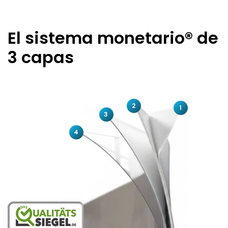
El sistema monetario® de
3 capas
2
1
3
4