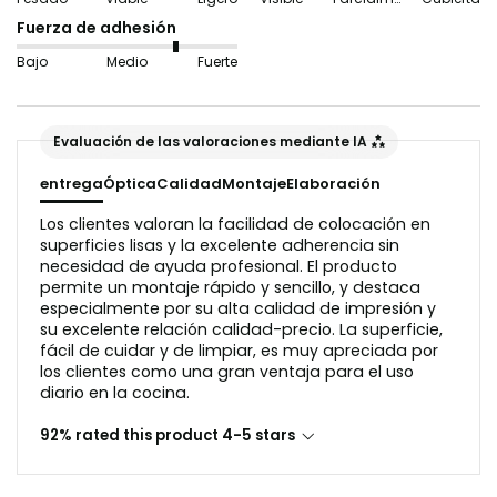
obtener resultados óptimos. Las baldosas onduladas o
Fuerza de adhesión
las virutas de madera no son adecuadas en este caso,
Bajo
Medio
Fuerte
ya que interferirían con el reflejo de la luz en el
aspecto del vidrio.
Evaluación de las valoraciones mediante IA
Antes de la aplicación, la superficie debe estar libre de
polvo y grasa.
entrega
Óptica
Calidad
Montaje
Elaboración
Los clientes valoran la facilidad de colocación en
superficies lisas y la excelente adherencia sin
necesidad de ayuda profesional. El producto
permite un montaje rápido y sencillo, y destaca
especialmente por su alta calidad de impresión y
su excelente relación calidad-precio. La superficie,
fácil de cuidar y de limpiar, es muy apreciada por
los clientes como una gran ventaja para el uso
diario en la cocina.
92% rated this product 4-5 stars