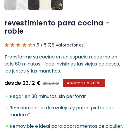
revestimiento para cocina -
roble
4.5
/ 5.0
(8 valoraciones)
Transforme su cocina en un espacio moderno en
solo 60 minutos. Hace invisibles las viejas baldosas,
las juntas y las manchas.
Precio
Precio
desde 23,12 €
28,90 €
Ahorras un 20 %.
de
normal
venta
Pegar en 30 minutos, sin perforar
Revestimientos de azulejos y papel pintado de
madera*
Removible e ideal para apartamentos de alquiler.