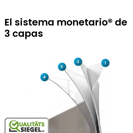
El sistema monetario® de
3 capas
2
1
3
4