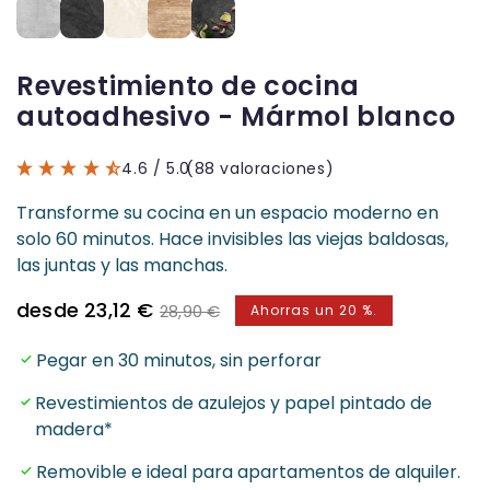
Revestimiento de cocina
autoadhesivo - Mármol blanco
4.6
/ 5.0
(88 valoraciones)
Transforme su cocina en un espacio moderno en
solo 60 minutos. Hace invisibles las viejas baldosas,
las juntas y las manchas.
Precio
Precio
desde 23,12 €
28,90 €
Ahorras un 20 %.
de
normal
venta
Pegar en 30 minutos, sin perforar
Revestimientos de azulejos y papel pintado de
madera*
Removible e ideal para apartamentos de alquiler.