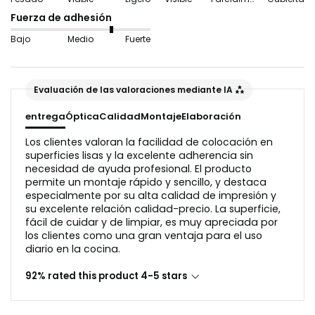
obtener resultados óptimos. Las baldosas onduladas o
Fuerza de adhesión
las virutas de madera no son adecuadas en este caso,
Bajo
Medio
Fuerte
ya que interferirían con el reflejo de la luz en el
aspecto del vidrio.
Evaluación de las valoraciones mediante IA
Antes de la aplicación, la superficie debe estar libre de
polvo y grasa.
entrega
Óptica
Calidad
Montaje
Elaboración
Los clientes valoran la facilidad de colocación en
superficies lisas y la excelente adherencia sin
necesidad de ayuda profesional. El producto
permite un montaje rápido y sencillo, y destaca
especialmente por su alta calidad de impresión y
su excelente relación calidad-precio. La superficie,
fácil de cuidar y de limpiar, es muy apreciada por
los clientes como una gran ventaja para el uso
diario en la cocina.
92% rated this product 4-5 stars