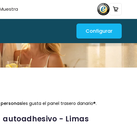
Muestra
Configurar
3 personas
les gusta el panel trasero danario®.
a autoadhesivo - Limas