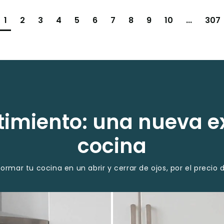
1
2
3
4
5
6
7
8
9
10
...
307
imiento: una nueva e
cocina
ormar tu cocina en un abrir y cerrar de ojos, por el preci