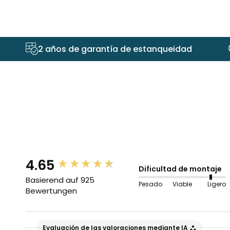
2 años de garantía de estanqueidad
4.65
New content loaded
Dificultad de montaje
Basierend auf 925
Pesado
Viable
Ligero
Bewertungen
Evaluación de las valoraciones mediante IA