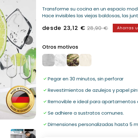
Transforme su cocina en un espacio mode
Hace invisibles las viejas baldosas, las ju
Precio
desde 23,12 €
Precio
28,90 €
Ahorras u
de
normal
venta
Otros motivos
Pegar en 30 minutos, sin perforar
Revestimientos de azulejos y papel p
Removible e ideal para apartamentos de
Se adhiere a sustratos comunes.
Abrir
Dimensiones personalizadas hasta 5 
medios
2
en