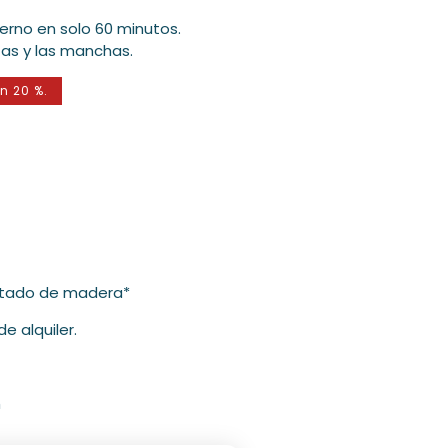
rno en solo 60 minutos.
ntas y las manchas.
n 20 %.
intado de madera*
 alquiler.
Abrir
m
medios
3
en