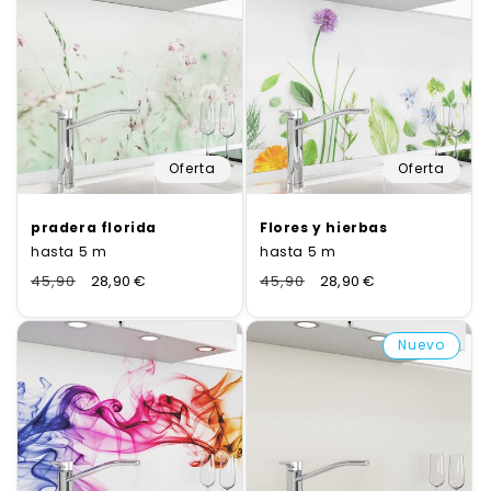
Oferta
Oferta
pradera florida
Flores y hierbas
hasta 5 m
hasta 5 m
Normaler
45,90
Verkaufspreis
28,90 €
Normaler
45,90
Verkaufspreis
28,90 €
Preis
Preis
Nuevo