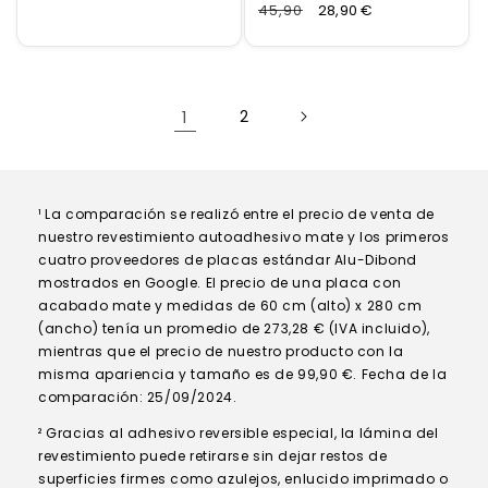
normal
Normaler
45,90
Verkaufspreis
28,90 €
Preis
1
2
¹ La comparación se realizó entre el precio de venta de
nuestro revestimiento autoadhesivo mate y los primeros
cuatro proveedores de placas estándar Alu-Dibond
mostrados en Google. El precio de una placa con
acabado mate y medidas de 60 cm (alto) x 280 cm
(ancho) tenía un promedio de 273,28 € (IVA incluido),
mientras que el precio de nuestro producto con la
misma apariencia y tamaño es de 99,90 €. Fecha de la
comparación: 25/09/2024.
² Gracias al adhesivo reversible especial, la lámina del
revestimiento puede retirarse sin dejar restos de
superficies firmes como azulejos, enlucido imprimado o