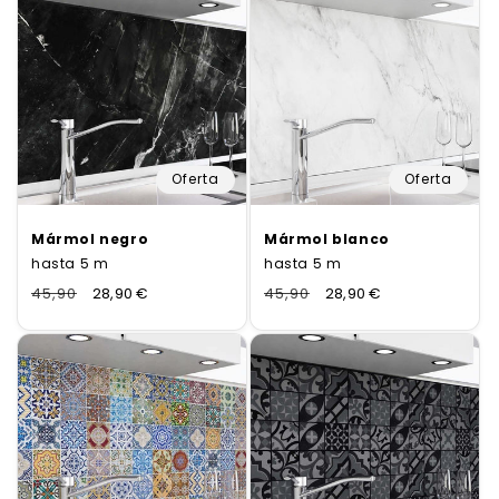
Oferta
Oferta
Mármol negro
Mármol blanco
hasta 5 m
hasta 5 m
Normaler
45,90
Verkaufspreis
28,90 €
Normaler
45,90
Verkaufspreis
28,90 €
Preis
Preis