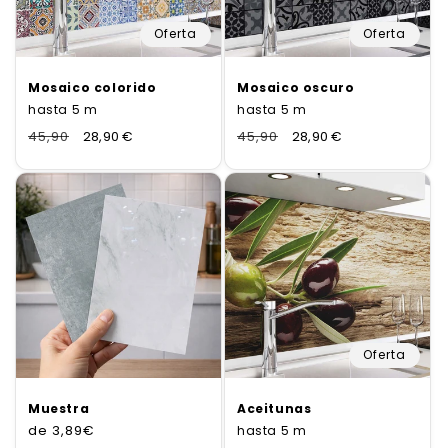
Oferta
Oferta
Mosaico colorido
Mosaico oscuro
hasta 5 m
hasta 5 m
Normaler
45,90
Verkaufspreis
28,90 €
Normaler
45,90
Verkaufspreis
28,90 €
Preis
Preis
Oferta
Muestra
Aceitunas
de
Precio
3,89€
hasta 5 m