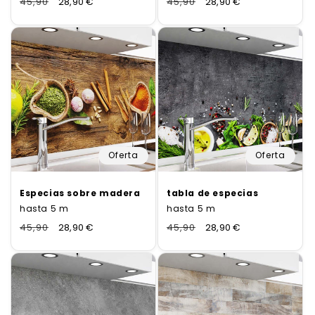
Normaler
45,90
Verkaufspreis
28,90 €
Normaler
45,90
Verkaufspreis
28,90 €
Preis
Preis
Oferta
Oferta
Especias sobre madera
tabla de especias
hasta 5 m
hasta 5 m
Normaler
45,90
Verkaufspreis
28,90 €
Normaler
45,90
Verkaufspreis
28,90 €
Preis
Preis