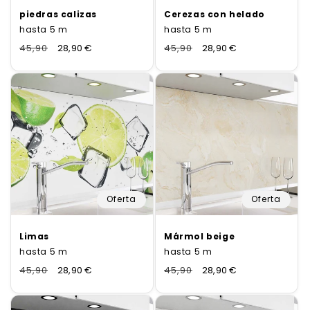
piedras calizas
Cerezas con helado
hasta 5 m
hasta 5 m
Normaler
45,90
Verkaufspreis
28,90 €
Normaler
45,90
Verkaufspreis
28,90 €
Preis
Preis
Oferta
Oferta
Limas
Mármol beige
hasta 5 m
hasta 5 m
Normaler
45,90
Verkaufspreis
28,90 €
Normaler
45,90
Verkaufspreis
28,90 €
Preis
Preis