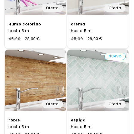
Oferta
Oferta
Humo colorido
crema
hasta 5 m
hasta 5 m
Normaler
45,90
Verkaufspreis
28,90 €
Normaler
45,90
Verkaufspreis
28,90 €
Preis
Preis
Nuevo
Oferta
Oferta
roble
espiga
hasta 5 m
hasta 5 m