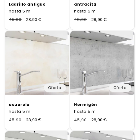
a
Ladrillo antiguo
antracita
:
hasta 5 m
hasta 5 m
Normaler
45,90
Verkaufspreis
28,90 €
Normaler
45,90
Verkaufspreis
28,90 €
Preis
Preis
Oferta
Oferta
acuarela
Hormigón
hasta 5 m
hasta 5 m
Normaler
45,90
Verkaufspreis
28,90 €
Normaler
45,90
Verkaufspreis
28,90 €
Preis
Preis